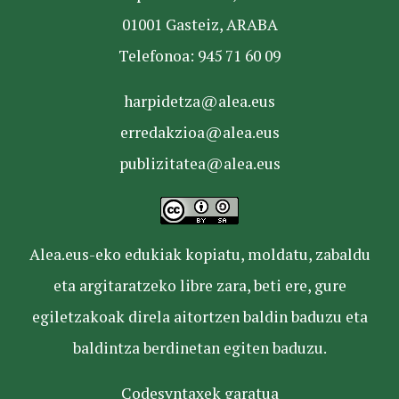
01001 Gasteiz, ARABA
Telefonoa: 945 71 60 09
harpidetza@alea.eus
erredakzioa@alea.eus
publizitatea@alea.eus
Alea.eus-eko edukiak kopiatu, moldatu, zabaldu
eta argitaratzeko libre zara, beti ere, gure
egiletzakoak direla aitortzen baldin baduzu eta
baldintza berdinetan egiten baduzu.
Codesyntaxek garatua