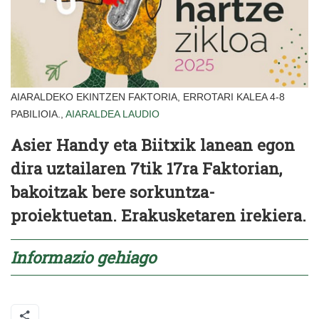
AIARALDEKO EKINTZEN FAKTORIA, ERROTARI KALEA 4-8
PABILIOIA.,
AIARALDEA
LAUDIO
Asier Handy eta Biitxik lanean egon
dira uztailaren 7tik 17ra Faktorian,
bakoitzak bere sorkuntza-
proiektuetan. Erakusketaren irekiera.
Informazio gehiago