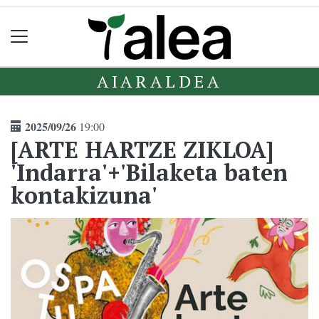
AIARALDEA
2025/09/26
19:00
[ARTE HARTZE ZIKLOA]
'Indarra'+'Bilaketa baten
kontakizuna'