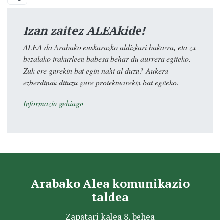
Izan zaitez ALEAkide!
ALEA da Arabako euskarazko aldizkari bakarra, eta zu
bezalako irakurleen babesa behar du aurrera egiteko.
Zuk ere gurekin bat egin nahi al duzu? Aukera
ezberdinak dituzu gure proiektuarekin bat egiteko.
Informazio gehiago
Arabako Alea komunikazio
taldea
Zapatari kalea 8, behea