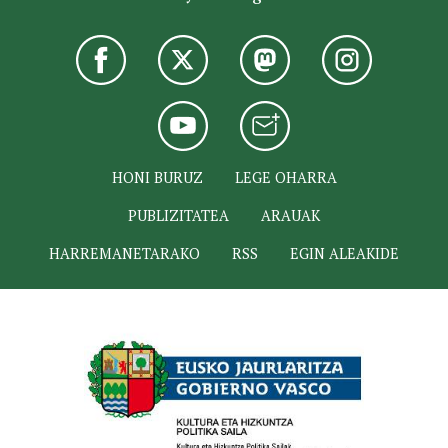
HONI BURUZ
LEGE OHARRA
PUBLIZITATEA
ARAUAK
HARREMANETARAKO
RSS
EGIN ALEAKIDE