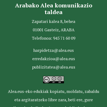
Arabako Alea komunikazio
taldea
Zapatari kalea 8, behea
01001 Gasteiz, ARABA
Telefonoa: 945 71 60 09
harpidetza@alea.eus
erredakzioa@alea.eus
publizitatea@alea.eus
Alea.eus-eko edukiak kopiatu, moldatu, zabaldu
eta argitaratzeko libre zara, beti ere, gure