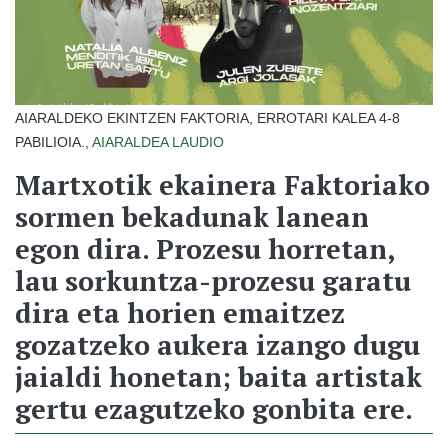
AIARALDEKO EKINTZEN FAKTORIA, ERROTARI KALEA 4-8
PABILIOIA.,
AIARALDEA
LAUDIO
Martxotik ekainera Faktoriako
sormen bekadunak lanean
egon dira. Prozesu horretan,
lau sorkuntza-prozesu garatu
dira eta horien emaitzez
gozatzeko aukera izango dugu
jaialdi honetan; baita artistak
gertu ezagutzeko gonbita ere.