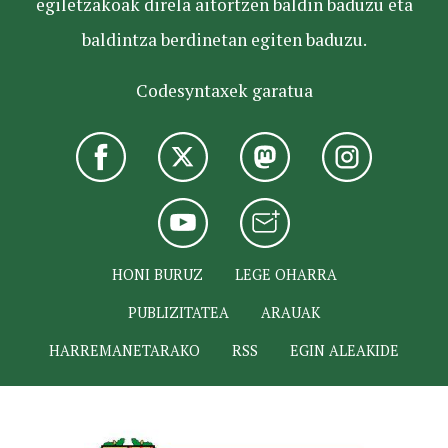
egiletzakoak direla aitortzen baldin baduzu eta
baldintza berdinetan egiten baduzu.
Codesyntaxek garatua
HONI BURUZ
LEGE OHARRA
PUBLIZITATEA
ARAUAK
HARREMANETARAKO
RSS
EGIN ALEAKIDE