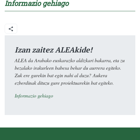
Informazio gehiago
Izan zaitez ALEAkide!
ALEA da Arabako euskarazko aldizkari bakarra, eta zu
bezalako irakurleen babesa behar du aurrera egiteko.
Zuk ere gurekin bat egin nahi al duzu? Aukera
ezberdinak dituzu gure proiektuarekin bat egiteko.
Informazio gehiago