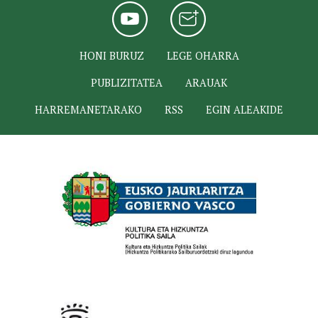
HONI BURUZ
LEGE OHARRA
PUBLIZITATEA
ARAUAK
HARREMANETARAKO
RSS
EGIN ALEAKIDE