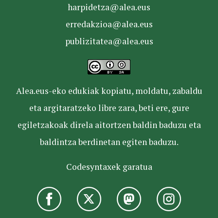
harpidetza@alea.eus
erredakzioa@alea.eus
publizitatea@alea.eus
Alea.eus-eko edukiak kopiatu, moldatu, zabaldu
eta argitaratzeko libre zara, beti ere, gure
egiletzakoak direla aitortzen baldin baduzu eta
baldintza berdinetan egiten baduzu.
Codesyntaxek garatua