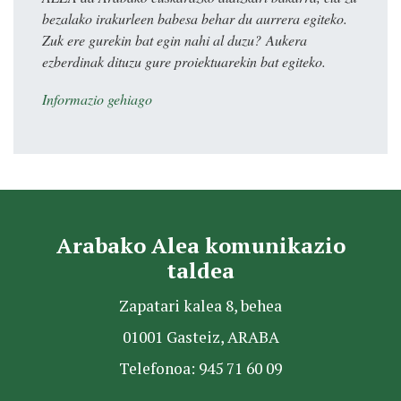
bezalako irakurleen babesa behar du aurrera egiteko.
Zuk ere gurekin bat egin nahi al duzu? Aukera
ezberdinak dituzu gure proiektuarekin bat egiteko.
Informazio gehiago
Arabako Alea komunikazio
taldea
Zapatari kalea 8, behea
01001 Gasteiz, ARABA
Telefonoa: 945 71 60 09