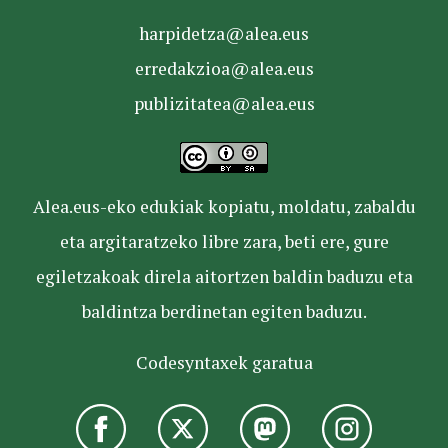
harpidetza@alea.eus
erredakzioa@alea.eus
publizitatea@alea.eus
Alea.eus-eko edukiak kopiatu, moldatu, zabaldu
eta argitaratzeko libre zara, beti ere, gure
egiletzakoak direla aitortzen baldin baduzu eta
baldintza berdinetan egiten baduzu.
Codesyntaxek garatua