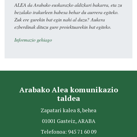
ALEA da Arabako euskarazko aldizkari bakarra, eta zu
bezalako irakurleen babesa behar du aurrera egiteko.
Zuk ere gurekin bat egin nahi al duzu? Aukera
ezberdinak dituzu gure proiektuarekin bat egiteko.
Informazio gehiago
Arabako Alea komunikazio
taldea
Zapatari kalea 8, behea
01001 Gasteiz, ARABA
Telefonoa: 945 71 60 09