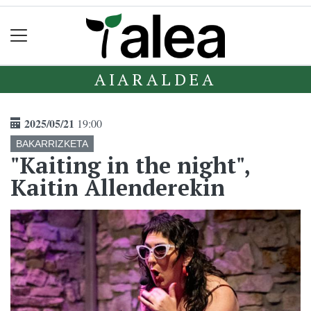
AIARALDEA
2025/05/21
19:00
BAKARRIZKETA
"Kaiting in the night",
Kaitin Allenderekin