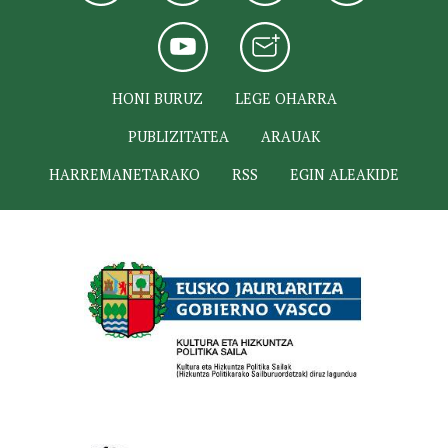
HONI BURUZ
LEGE OHARRA
PUBLIZITATEA
ARAUAK
HARREMANETARAKO
RSS
EGIN ALEAKIDE