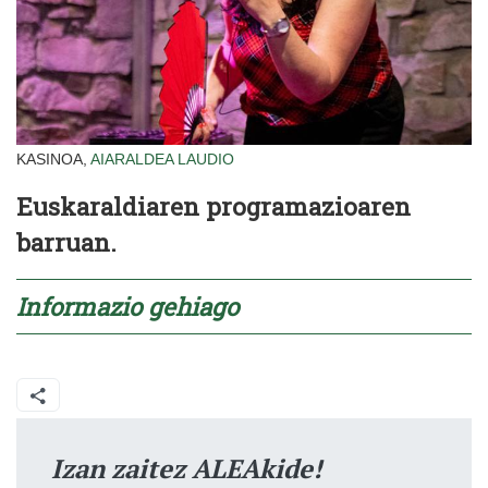
KASINOA,
AIARALDEA
LAUDIO
Euskaraldiaren programazioaren
barruan.
Informazio gehiago
Izan zaitez ALEAkide!