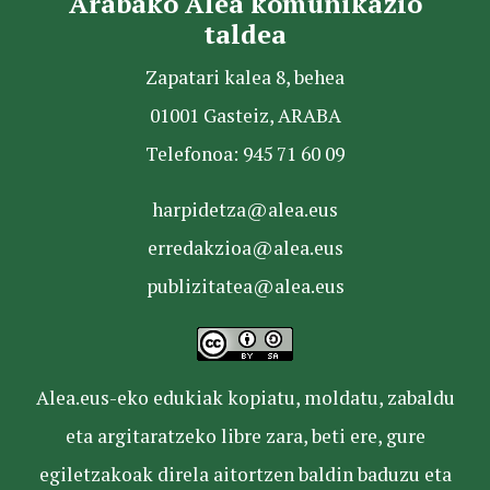
Arabako Alea komunikazio
taldea
Zapatari kalea 8, behea
01001 Gasteiz, ARABA
Telefonoa: 945 71 60 09
harpidetza@alea.eus
erredakzioa@alea.eus
publizitatea@alea.eus
Alea.eus-eko edukiak kopiatu, moldatu, zabaldu
eta argitaratzeko libre zara, beti ere, gure
egiletzakoak direla aitortzen baldin baduzu eta