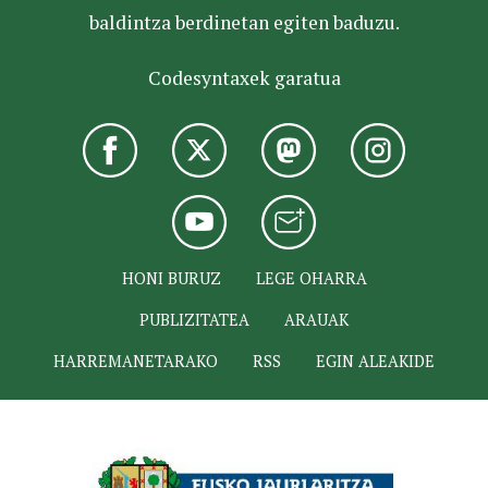
baldintza berdinetan egiten baduzu.
Codesyntaxek garatua
HONI BURUZ
LEGE OHARRA
PUBLIZITATEA
ARAUAK
HARREMANETARAKO
RSS
EGIN ALEAKIDE