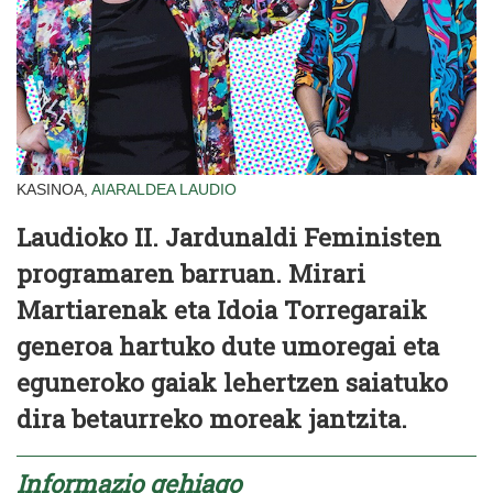
KASINOA,
AIARALDEA
LAUDIO
Laudioko II. Jardunaldi Feministen
programaren barruan. Mirari
Martiarenak eta Idoia Torregaraik
generoa hartuko dute umoregai eta
eguneroko gaiak lehertzen saiatuko
dira betaurreko moreak jantzita.
Informazio gehiago