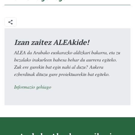
Izan zaitez ALEAkide!
ALEA da Arabako euskarazko aldizkari bakarra, eta zu
bezalako irakurleen babesa behar du aurrera egiteko.
Zuk ere gurekin bat egin nahi al duzu? Aukera
ezberdinak dituzu gure proiektuarekin bat egiteko.
Informazio gehiago