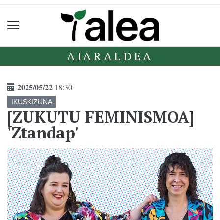
AIARALDEA
2025/05/22
18:30
IKUSKIZUNA
[ZUKUTU FEMINISMOA]
'Ztandap'