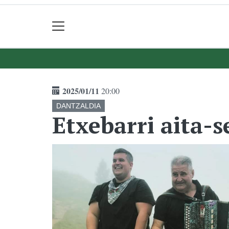
2025/01/11
20:00
DANTZALDIA
Etxebarri aita-s