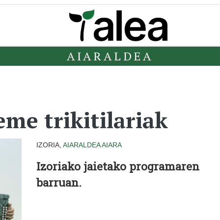
AIARALDEA
eme trikitilariak
IZORIA,
AIARALDEA
AIARA
Izoriako jaietako programaren
barruan.