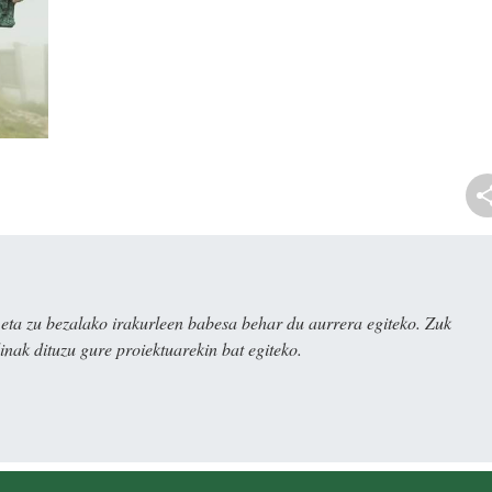
ta zu bezalako irakurleen babesa behar du aurrera egiteko. Zuk
nak dituzu gure proiektuarekin bat egiteko.