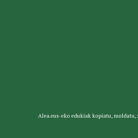
Alea.eus-eko edukiak kopiatu, moldatu, za