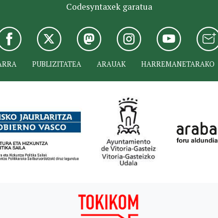
Codesyntaxek garatua
ARRA
PUBLIZITATEA
ARAUAK
HARREMANETARAKO