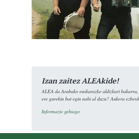
Izan zaitez ALEAkide!
ALEA da Arabako euskarazko aldizkari bakarra, e
ere gurekin bat egin nahi al duzu? Aukera ezberdi
Informazio gehiago