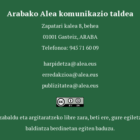
Arabako Alea komunikazio taldea
Zapatari kalea 8, behea
01001 Gasteiz, ARABA
Telefonoa: 945 71 60 09
harpidetza@alea.eus
erredakzioa@alea.eus
publizitatea@alea.eus
baldu eta argitaratzeko libre zara, beti ere, gure egile
baldintza berdinetan egiten baduzu.