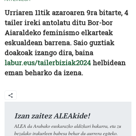
Urriaren 11tik azaroaren 9ra bitarte, 4
tailer ireki antolatu ditu Bor-bor
Aiaraldeko feminismo elkarteak
eskualdean barrena. Saio guztiak
doakoak izango dira, baina
labur.eus/tailerbiziak2024
helbidean
eman beharko da izena.
Izan zaitez ALEAkide!
ALEA da Arabako euskarazko aldizkari bakarra, eta zu
bezalako irakurleen babesa behar du aurrera egiteko.