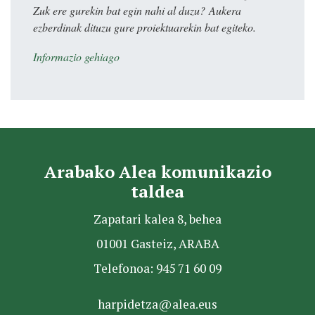
Zuk ere gurekin bat egin nahi al duzu? Aukera
ezberdinak dituzu gure proiektuarekin bat egiteko.
Informazio gehiago
Arabako Alea komunikazio
taldea
Zapatari kalea 8, behea
01001 Gasteiz, ARABA
Telefonoa: 945 71 60 09
harpidetza@alea.eus