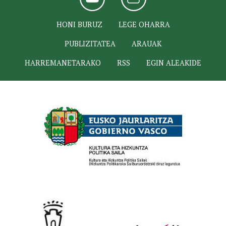
HONI BURUZ
LEGE OHARRA
PUBLIZITATEA
ARAUAK
HARREMANETARAKO
RSS
EGIN ALEAKIDE