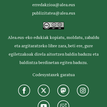
erredakzioa@alea.eus
publizitatea@alea.eus
Alea.eus-eko edukiak kopiatu, moldatu, zabaldu
eta argitaratzeko libre zara, beti ere, gure
egiletzakoak direla aitortzen baldin baduzu eta
baldintza berdinetan egiten baduzu.
Codesyntaxek garatua