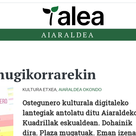
AIARALDEA
mugikorrarekin
KULTURA ETXEA,
AIARALDEA
OKONDO
Ostegunero kulturala digitaleko
lantegiak antolatu ditu Aiaraldek
Kuadrillak eskualdean. Dohainik
dira. Plaza mugatuak. Eman izena