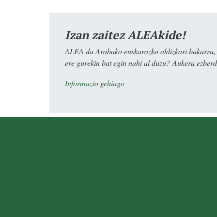
Izan zaitez ALEAkide!
ALEA da Arabako euskarazko aldizkari bakarra, e
ere gurekin bat egin nahi al duzu? Aukera ezberdi
Informazio gehiago