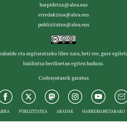
harpidetza@alea.eus
erredakzioa@alea.eus
publizitatea@alea.eus
baldu eta argitaratzeko libre zara, beti ere, gure egile
baldintza berdinetan egiten baduzu.
Codesyntaxek garatua
ARRA
PUBLIZITATEA
ARAUAK
HARREMANETARAKO