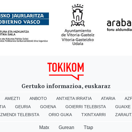
Gertuko informazioa, euskaraz
AMEZTI
ANBOTO
ANTXETA IRRATIA
ATARIA
AZP
TIA
GEURIA
GOIENA
GOIERRI TELEBISTA
GUAIXE
IZMENDI TELEBISTA
ORIO GUKA
TXINTXARRI
ZARAUT
Matx
Gurean
Ttap