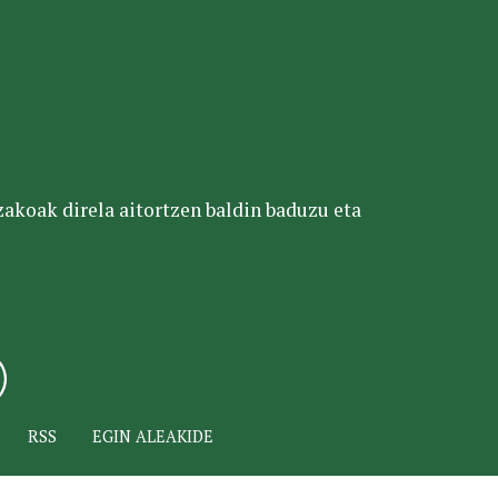
tzakoak direla aitortzen baldin baduzu eta
RSS
EGIN ALEAKIDE