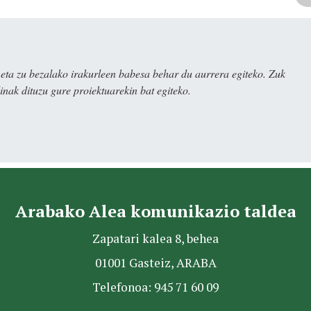
ta zu bezalako irakurleen babesa behar du aurrera egiteko. Zuk
nak dituzu gure proiektuarekin bat egiteko.
Arabako Alea komunikazio taldea
Zapatari kalea 8, behea
01001 Gasteiz, ARABA
Telefonoa: 945 71 60 09