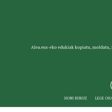
Alea.eus-eko edukiak kopiatu, moldatu, za
HONI BURUZ
LEGE OH