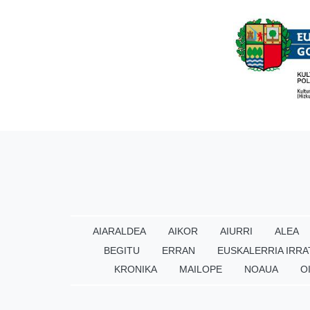
AIARALDEA
AIKOR
AIURRI
ALEA
BEGITU
ERRAN
EUSKALERRIA IRRA
KRONIKA
MAILOPE
NOAUA
O