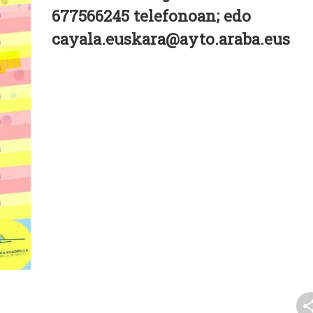
677566245 telefonoan; edo
cayala.euskara@ayto.araba.eus