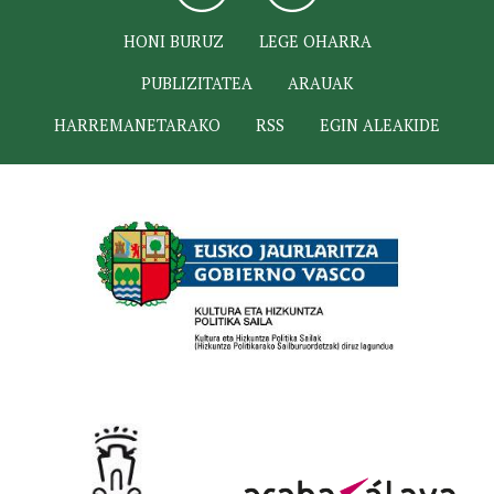
HONI BURUZ
LEGE OHARRA
PUBLIZITATEA
ARAUAK
HARREMANETARAKO
RSS
EGIN ALEAKIDE