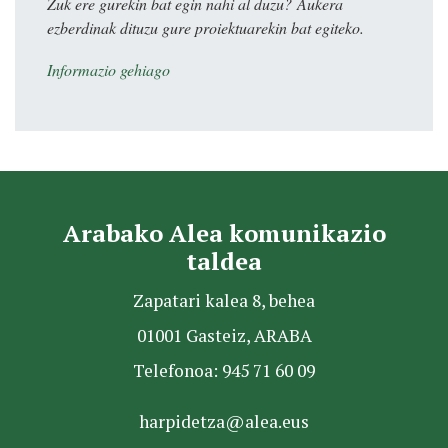
Zuk ere gurekin bat egin nahi al duzu? Aukera
ezberdinak dituzu gure proiektuarekin bat egiteko.
Informazio gehiago
Arabako Alea komunikazio
taldea
Zapatari kalea 8, behea
01001 Gasteiz, ARABA
Telefonoa: 945 71 60 09
harpidetza@alea.eus