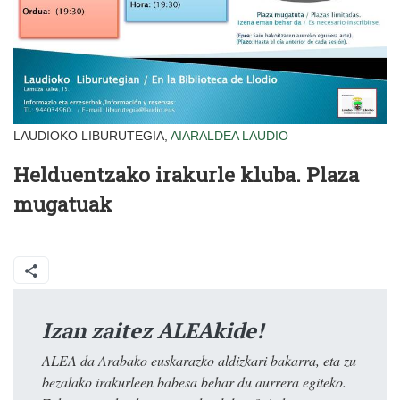
LAUDIOKO LIBURUTEGIA,
AIARALDEA
LAUDIO
Helduentzako irakurle kluba. Plaza
mugatuak
Izan zaitez ALEAkide!
ALEA da Arabako euskarazko aldizkari bakarra, eta zu
bezalako irakurleen babesa behar du aurrera egiteko.