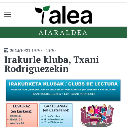
AIARALDEA
2024/10/21
19:30 - 20:30
Irakurle kluba, Txani
Rodriguezekin