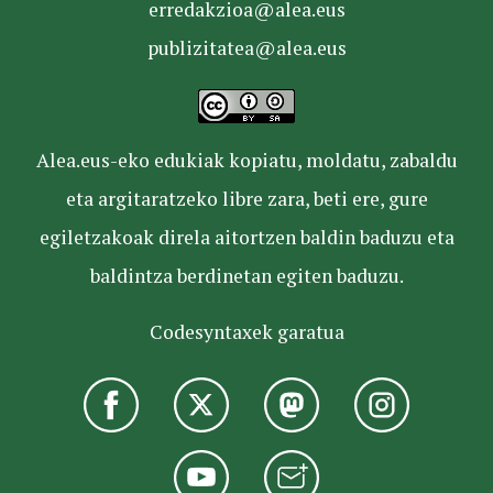
erredakzioa@alea.eus
publizitatea@alea.eus
Alea.eus-eko edukiak kopiatu, moldatu, zabaldu
eta argitaratzeko libre zara, beti ere, gure
egiletzakoak direla aitortzen baldin baduzu eta
baldintza berdinetan egiten baduzu.
Codesyntaxek garatua