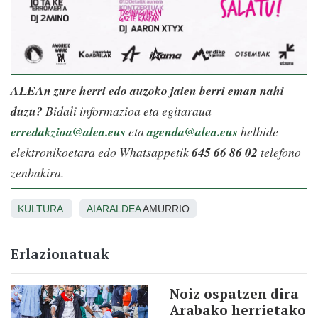
ALEAn zure herri edo auzoko jaien berri eman nahi
duzu?
Bidali informazioa eta egitaraua
erredakzioa@alea.eus
eta
agenda@alea.eus
helbide
elektronikoetara edo Whatsappetik
645 66 86 02
telefono
zenbakira.
KULTURA
AIARALDEA
AMURRIO
Erlazionatuak
Noiz ospatzen dira
Arabako herrietako