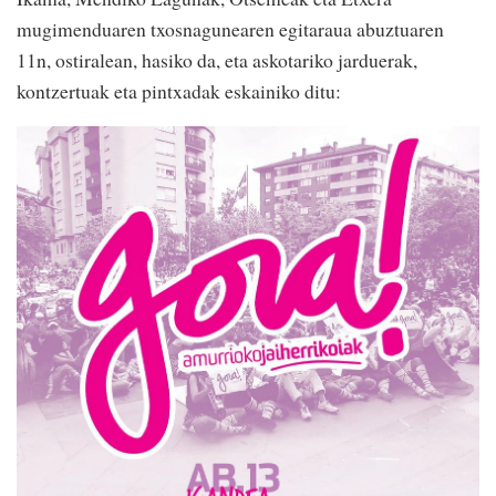
mugimenduaren txosnagunearen egitaraua abuztuaren
11n, ostiralean, hasiko da, eta askotariko jarduerak,
kontzertuak eta pintxadak eskainiko ditu: