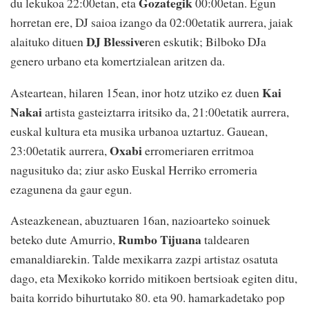
Gozategik
du lekukoa 22:00etan, eta
00:00etan. Egun
horretan ere, DJ saioa izango da 02:00etatik aurrera, jaiak
DJ Blessive
alaituko dituen
ren eskutik; Bilboko DJa
genero urbano eta komertzialean aritzen da.
Kai
Asteartean, hilaren 15ean, inor hotz utziko ez duen
Nakai
artista gasteiztarra iritsiko da, 21:00etatik aurrera,
euskal kultura eta musika urbanoa uztartuz. Gauean,
Oxabi
23:00etatik aurrera,
erromeriaren erritmoa
nagusituko da; ziur asko Euskal Herriko erromeria
ezagunena da gaur egun.
Asteazkenean, abuztuaren 16an, nazioarteko soinuek
Rumbo Tijuana
beteko dute Amurrio,
taldearen
emanaldiarekin. Talde mexikarra zazpi artistaz osatuta
dago, eta Mexikoko korrido mitikoen bertsioak egiten ditu,
baita korrido bihurtutako 80. eta 90. hamarkadetako pop