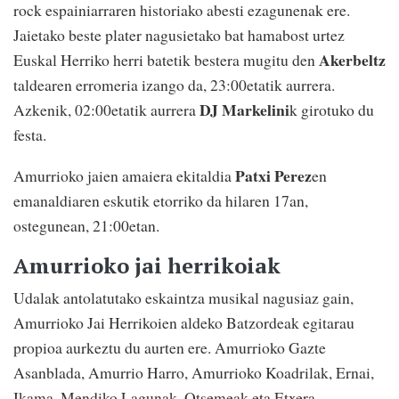
rock espainiarraren historiako abesti ezagunenak ere.
Jaietako beste plater nagusietako bat hamabost urtez
Akerbeltz
Euskal Herriko herri batetik bestera mugitu den
taldearen erromeria izango da, 23:00etatik aurrera.
DJ Markelini
Azkenik, 02:00etatik aurrera
k girotuko du
festa.
Patxi Perez
Amurrioko jaien amaiera ekitaldia
en
emanaldiaren eskutik etorriko da hilaren 17an,
ostegunean, 21:00etan.
Amurrioko jai herrikoiak
Udalak antolatutako eskaintza musikal nagusiaz gain,
Amurrioko Jai Herrikoien aldeko Batzordeak egitarau
propioa aurkeztu du aurten ere. Amurrioko Gazte
Asanblada, Amurrio Harro, Amurrioko Koadrilak, Ernai,
Ikama, Mendiko Lagunak, Otsemeak eta Etxera