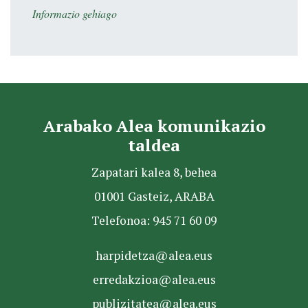
Informazio gehiago
Arabako Alea komunikazio
taldea
Zapatari kalea 8, behea
01001 Gasteiz, ARABA
Telefonoa: 945 71 60 09
harpidetza@alea.eus
erredakzioa@alea.eus
publizitatea@alea.eus