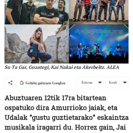
Su Ta Gar, Gozategi, Kai Nakai eta Akerbeltz. ALEA
Entzun
Itzuli
Gehitu gaitzazu Googlen
Abuztuaren 12tik 17ra bitartean
ospatuko dira Amurrioko jaiak, eta
Udalak "gustu guztietarako" eskaintza
musikala iragarri du. Horrez gain, Jai