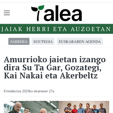
JAIAK HERRI ETA AUZOETAN
SARRERA
EGUTEGIA
EUSKARAREN AGENDA
Amurrioko jaietan izango
dira Su Ta Gar, Gozategi,
Kai Nakai eta Akerbeltz
Erredakzioa
2023ko ekainaren 27a