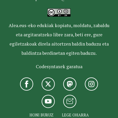
Alea.eus-eko edukiak kopiatu, moldatu, zabaldu
eta argitaratzeko libre zara, beti ere, gure
egiletzakoak direla aitortzen baldin baduzu eta
baldintza berdinetan egiten baduzu.
Codesyntaxek garatua
HONI BURUZ
LEGE OHARRA