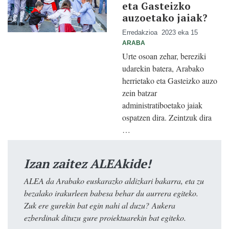
eta Gasteizko
auzoetako jaiak?
Erredakzioa
2023 eka 15
ARABA
Urte osoan zehar, bereziki
udarekin batera, Arabako
herrietako eta Gasteizko auzo
zein batzar
administratiboetako jaiak
ospatzen dira. Zeintzuk dira
…
Izan zaitez ALEAkide!
ALEA da Arabako euskarazko aldizkari bakarra, eta zu
bezalako irakurleen babesa behar du aurrera egiteko.
Zuk ere gurekin bat egin nahi al duzu? Aukera
ezberdinak dituzu gure proiektuarekin bat egiteko.