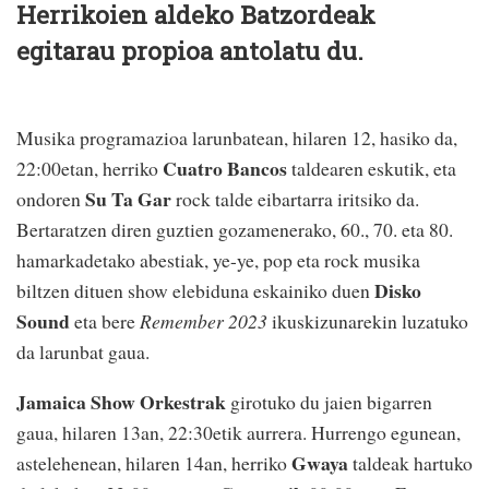
Herrikoien aldeko Batzordeak
egitarau propioa antolatu du.
Musika programazioa larunbatean, hilaren 12, hasiko da,
Cuatro Bancos
22:00etan, herriko
taldearen eskutik, eta
Su Ta Gar
ondoren
rock talde eibartarra iritsiko da.
Bertaratzen diren guztien gozamenerako, 60., 70. eta 80.
hamarkadetako abestiak, ye-ye, pop eta rock musika
Disko
biltzen dituen show elebiduna eskainiko duen
Sound
eta bere
Remember 2023
ikuskizunarekin luzatuko
da larunbat gaua.
Jamaica Show Orkestrak
girotuko du jaien bigarren
gaua, hilaren 13an, 22:30etik aurrera. Hurrengo egunean,
Gwaya
astelehenean, hilaren 14an, herriko
taldeak hartuko