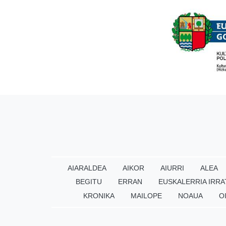
AIARALDEA
AIKOR
AIURRI
ALEA
BEGITU
ERRAN
EUSKALERRIA IRRA
KRONIKA
MAILOPE
NOAUA
O