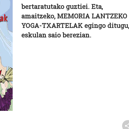
bertaratutako guztiei. Eta,
amaitzeko,
MEMORIA LANTZEKO
YOGA-TXARTELAK
egingo ditugu
eskulan saio berezian.