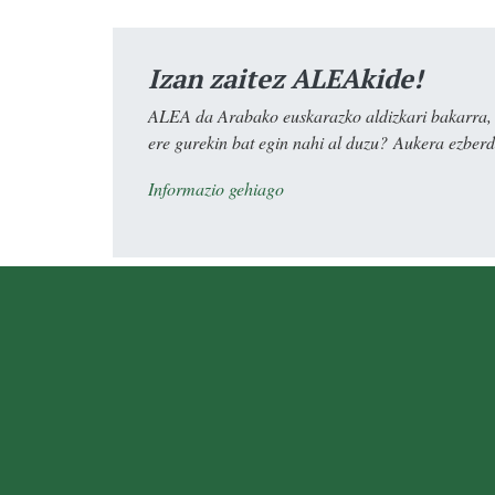
Izan zaitez ALEAkide!
ALEA da Arabako euskarazko aldizkari bakarra, e
ere gurekin bat egin nahi al duzu? Aukera ezberdi
Informazio gehiago