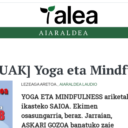
AIARALDEA
AK] Yoga eta Mindf
LEZEAGA ARETOA.,
AIARALDEA
LAUDIO
YOGA ETA MINDFULNESS ariketa
ikasteko
SAIOA
. Ekimen
osasungarria, beraz. Jarraian,
ASKARI GOZOA
banatuko zaie