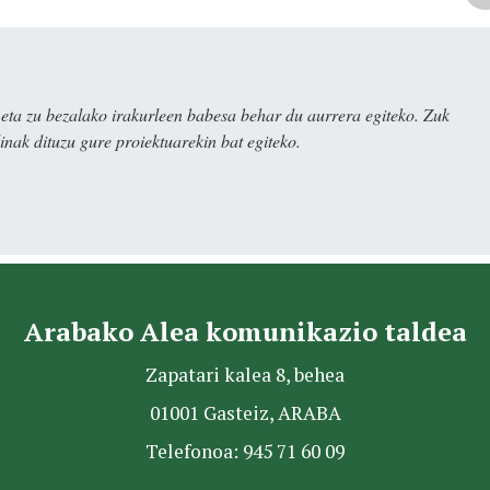
ta zu bezalako irakurleen babesa behar du aurrera egiteko. Zuk
nak dituzu gure proiektuarekin bat egiteko.
Arabako Alea komunikazio taldea
Zapatari kalea 8, behea
01001 Gasteiz, ARABA
Telefonoa: 945 71 60 09