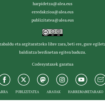
harpidetza@alea.eus
erredakzioa@alea.eus
publizitatea@alea.eus
baldu eta argitaratzeko libre zara, beti ere, gure egile
baldintza berdinetan egiten baduzu.
Codesyntaxek garatua
ARRA
PUBLIZITATEA
ARAUAK
HARREMANETARAKO