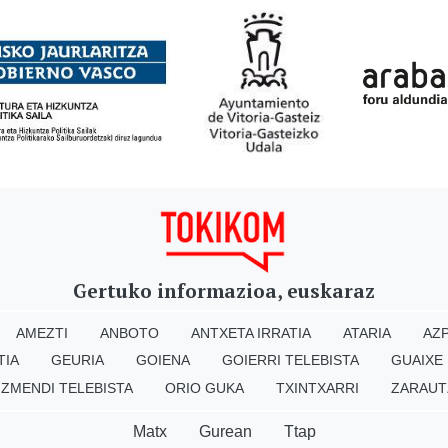
Gertuko informazioa, euskaraz
AMEZTI
ANBOTO
ANTXETA IRRATIA
ATARIA
AZP
TIA
GEURIA
GOIENA
GOIERRI TELEBISTA
GUAIXE
IZMENDI TELEBISTA
ORIO GUKA
TXINTXARRI
ZARAUT
Matx
Gurean
Ttap