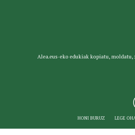
Alea.eus-eko edukiak kopiatu, moldatu, za
HONI BURUZ
LEGE OH