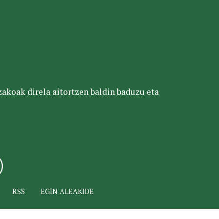
tzakoak direla aitortzen baldin baduzu eta
RSS
EGIN ALEAKIDE