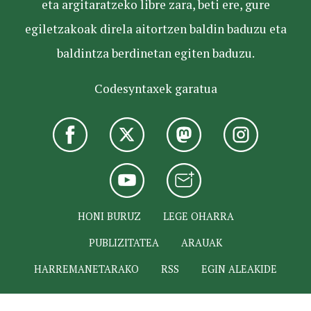
eta argitaratzeko libre zara, beti ere, gure
egiletzakoak direla aitortzen baldin baduzu eta
baldintza berdinetan egiten baduzu.
Codesyntaxek garatua
HONI BURUZ
LEGE OHARRA
PUBLIZITATEA
ARAUAK
HARREMANETARAKO
RSS
EGIN ALEAKIDE