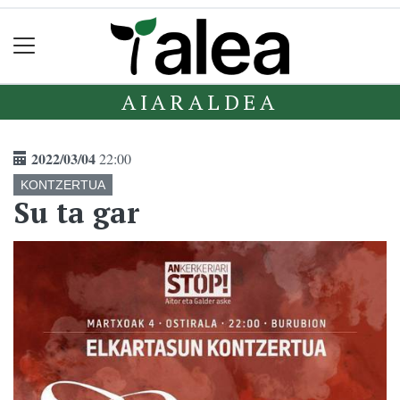
AIARALDEA
2022/03/04
22:00
KONTZERTUA
Su ta gar