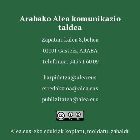
Arabako Alea komunikazio
taldea
Zapatari kalea 8, behea
01001 Gasteiz, ARABA
Telefonoa: 945 71 60 09
harpidetza@alea.eus
erredakzioa@alea.eus
publizitatea@alea.eus
Alea.eus-eko edukiak kopiatu, moldatu, zabaldu