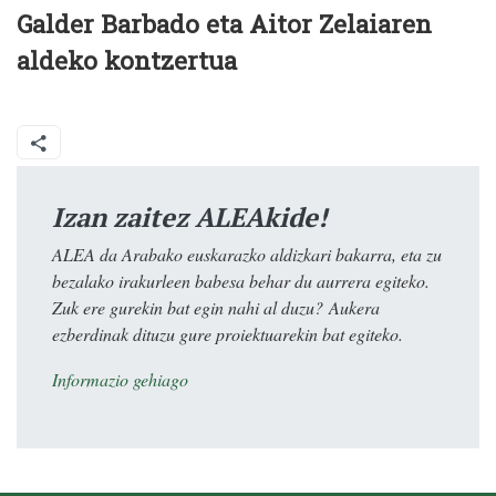
Galder Barbado eta Aitor Zelaiaren
aldeko kontzertua
Izan zaitez ALEAkide!
ALEA da Arabako euskarazko aldizkari bakarra, eta zu
bezalako irakurleen babesa behar du aurrera egiteko.
Zuk ere gurekin bat egin nahi al duzu? Aukera
ezberdinak dituzu gure proiektuarekin bat egiteko.
Informazio gehiago