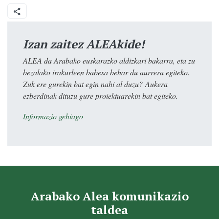
Izan zaitez ALEAkide!
ALEA da Arabako euskarazko aldizkari bakarra, eta zu
bezalako irakurleen babesa behar du aurrera egiteko.
Zuk ere gurekin bat egin nahi al duzu? Aukera
ezberdinak dituzu gure proiektuarekin bat egiteko.
Informazio gehiago
Arabako Alea komunikazio
taldea