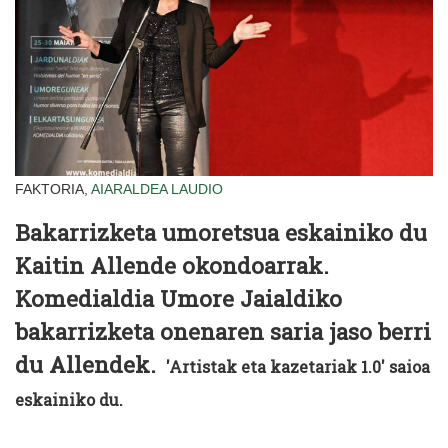
FAKTORIA,
AIARALDEA
LAUDIO
Bakarrizketa umoretsua eskainiko du
Kaitin Allende okondoarrak.
Komedialdia Umore Jaialdiko
bakarrizketa onenaren saria jaso berri
du Allendek.
'Artistak eta kazetariak 1.0' saioa
eskainiko du.