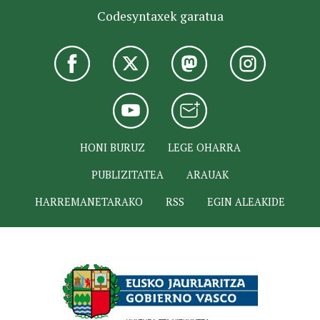
Codesyntaxek garatua
HONI BURUZ
LEGE OHARRA
PUBLIZITATEA
ARAUAK
HARREMANETARAKO
RSS
EGIN ALEAKIDE