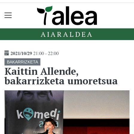
AIARALDEA
2021/10/29
21:00 - 22:00
BAKARRIZKETA
Kaittin Allende,
bakarrizketa umoretsua