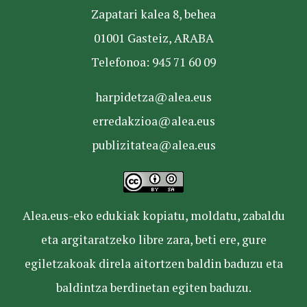
Zapatari kalea 8, behea
01001 Gasteiz, ARABA
Telefonoa: 945 71 60 09
harpidetza@alea.eus
erredakzioa@alea.eus
publizitatea@alea.eus
Alea.eus-eko edukiak kopiatu, moldatu, zabaldu
eta argitaratzeko libre zara, beti ere, gure
egiletzakoak direla aitortzen baldin baduzu eta
baldintza berdinetan egiten baduzu.