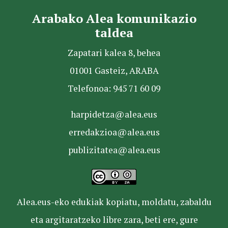
Arabako Alea komunikazio
taldea
Zapatari kalea 8, behea
01001 Gasteiz, ARABA
Telefonoa: 945 71 60 09
harpidetza@alea.eus
erredakzioa@alea.eus
publizitatea@alea.eus
Alea.eus-eko edukiak kopiatu, moldatu, zabaldu
eta argitaratzeko libre zara, beti ere, gure