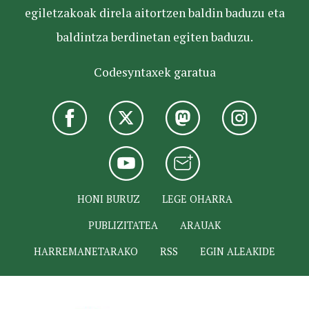
egiletzakoak direla aitortzen baldin baduzu eta
baldintza berdinetan egiten baduzu.
Codesyntaxek garatua
HONI BURUZ
LEGE OHARRA
PUBLIZITATEA
ARAUAK
HARREMANETARAKO
RSS
EGIN ALEAKIDE