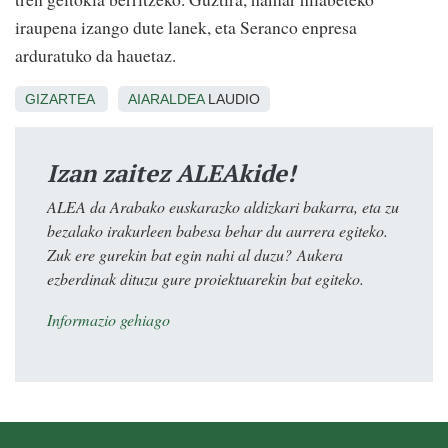
iraupena izango dute lanek, eta Seranco enpresa
arduratuko da hauetaz.
GIZARTEA
AIARALDEA
LAUDIO
Izan zaitez ALEAkide!
ALEA da Arabako euskarazko aldizkari bakarra, eta zu
bezalako irakurleen babesa behar du aurrera egiteko.
Zuk ere gurekin bat egin nahi al duzu? Aukera
ezberdinak dituzu gure proiektuarekin bat egiteko.
Informazio gehiago