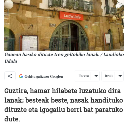
Gauean hasiko dituzte tren geltokiko lanak. / Laudioko
Udala
Entzun
Itzuli
Gehitu gaitzazu Googlen
Guztira, hamar hilabete luzatuko dira
lanak; besteak beste, nasak handituko
dituzte eta igogailu berri bat paratuko
dute.