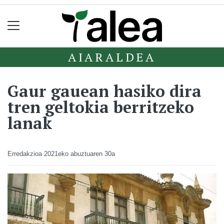
AIARALDEA
Gaur gauean hasiko dira
tren geltokia berritzeko
lanak
Erredakzioa
2021eko abuztuaren 30a