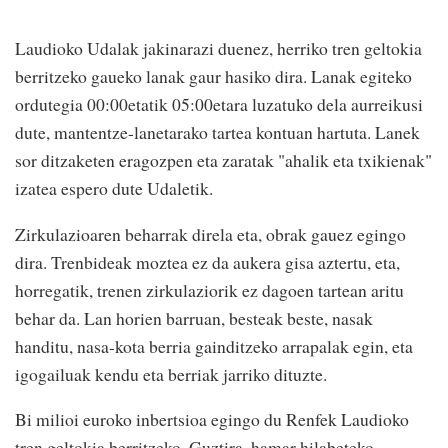
Laudioko Udalak jakinarazi duenez, herriko tren geltokia
berritzeko gaueko lanak gaur hasiko dira. Lanak egiteko
ordutegia 00:00etatik 05:00etara luzatuko dela aurreikusi
dute, mantentze-lanetarako tartea kontuan hartuta. Lanek
sor ditzaketen eragozpen eta zaratak "ahalik eta txikienak"
izatea espero dute Udaletik.
Zirkulazioaren beharrak direla eta, obrak gauez egingo
dira. Trenbideak moztea ez da aukera gisa aztertu, eta,
horregatik, trenen zirkulaziorik ez dagoen tartean aritu
behar da. Lan horien barruan, besteak beste, nasak
handitu, nasa-kota berria gainditzeko arrapalak egin, eta
igogailuak kendu eta berriak jarriko dituzte.
Bi milioi euroko inbertsioa egingo du Renfek Laudioko
tren geltokia berritzeko. Guztira, hamar hilabeteko