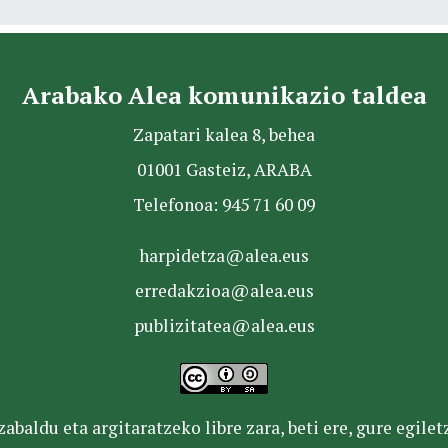
Arabako Alea komunikazio taldea
Zapatari kalea 8, behea
01001 Gasteiz, ARABA
Telefonoa: 945 71 60 09
harpidetza@alea.eus
erredakzioa@alea.eus
publizitatea@alea.eus
baldu eta argitaratzeko libre zara, beti ere, gure egile