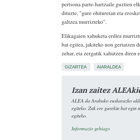
pertsona parte-hartzaile guztien el
dituzte, "gure ohituretan eta eroske
galtzea murrizteko".
Elikagaien xahuketa erdira murrizte
bat egitea, jakiteko non gertatzen 
zehar, eta zergatik xahutzen diren 
GIZARTEA
AIARALDEA
Izan zaitez ALEAki
ALEA da Arabako euskarazko aldiz
egiteko. Zuk ere gurekin bat egin 
egiteko.
Informazio gehiago