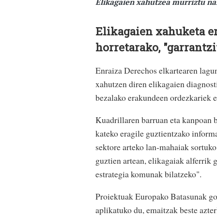
Elikagaien xahutzea murriztu na
Elikagaien xahuketa er
horretarako, "garrantzi
Enraiza Derechos elkartearen lagu
xahutzen diren elikagaien diagnost
bezalako erakundeen ordezkariek e
Kuadrillaren barruan eta kanpoan be
kateko eragile guztientzako inform
sektore arteko lan-mahaiak sortuko d
guztien artean, elikagaiak alferrik 
estrategia komunak bilatzeko".
Proiektuak Europako Batasunak go
aplikatuko du, emaitzak beste azte