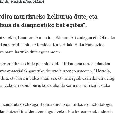
hi du Kuadrillak. ALEA
dira murrizteko helburua dute, eta
tsua da diagnostiko bat egitea".
ntzarekin, Laudion, Amurrion, Aiaran, Artziniegan eta Okondo
ikoa jarri du abian Aiaraldea Kuadrillak. Elika Fundazioa
re parte hartuko dute egitasmoan.
rrerabiltzeko bide posibleak identifikatu eta tartean dauden
azio-materialak garatuko dituzte hurrengo asteetan. "Horrela,
ira, eta horien bidez aliantzak eta sinergiak ezarriko dira erag
galtzeko arrazoiei buruzko eztabaida sortu eta hori saihesteko
mendatutako elikagai-hondakinen kuantifikazio-metodologia
rlan batzuekin alderatzen laguntzeko. Era berean, erakunde eta