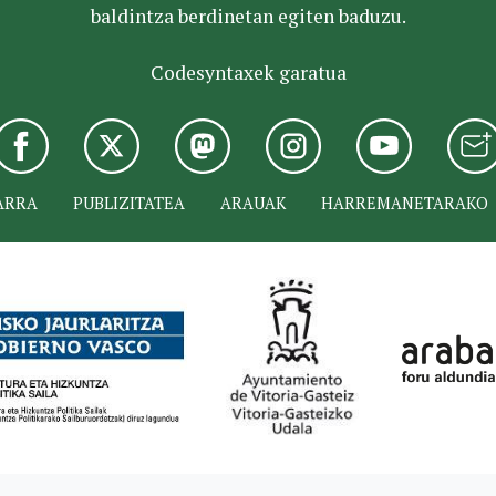
baldintza berdinetan egiten baduzu.
Codesyntaxek garatua
ARRA
PUBLIZITATEA
ARAUAK
HARREMANETARAKO