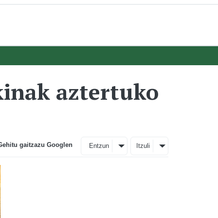
kinak aztertuko
Gehitu gaitzazu Googlen
Entzun
Itzuli