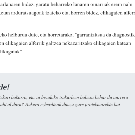
karlanaren bidez, garatu beharreko lanaren oinarriak erein nahi
tetan arduratsuagoak izateko eta, horren bidez, elikagaien alfer
ko helburua dute, eta horretarako, "garrantzitsua da diagnosti
den elikagaien alferrik galtzea nekazaritzako elikagaien katean
elikagaiak".
de!
kari bakarra, eta zu bezalako irakurleen babesa behar du aurrera
nahi al duzu? Aukera ezberdinak dituzu gure proiektuarekin bat