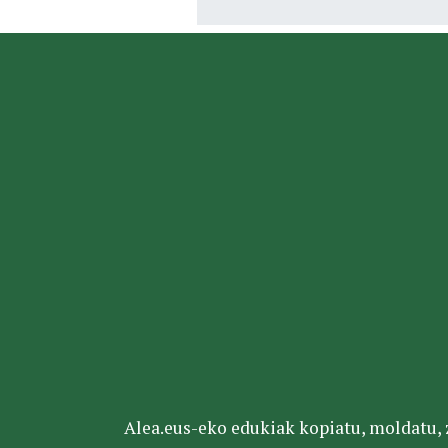
Alea.eus-eko edukiak kopiatu, moldatu, za