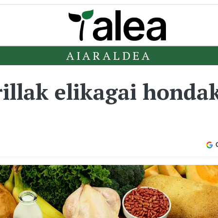
AIARALDEA
illak elikagai honda