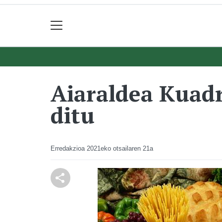
Aiaraldea Kuadr
ditu
Erredakzioa
2021eko otsailaren 21a