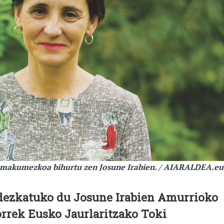
emakumezkoa bihurtu zen Josune Irabien. / AIARALDEA.eu
dezkatuko du Josune Irabien Amurrioko
orrek Eusko Jaurlaritzako Toki