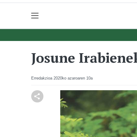
Josune Irabiene
Erredakzioa
2020ko azaroaren 10a