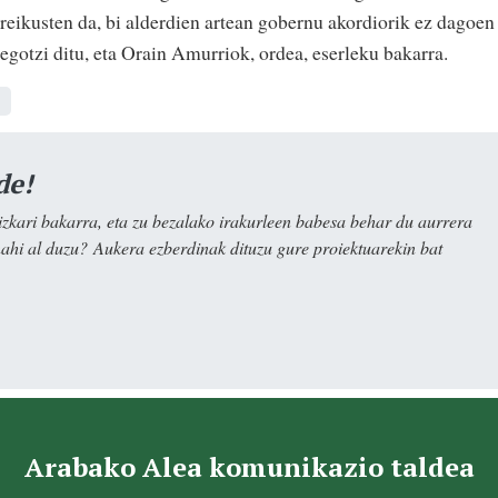
rreikusten da, bi alderdien artean gobernu akordiorik ez dagoen
egotzi ditu, eta Orain Amurriok, ordea, eserleku bakarra.
de!
kari bakarra, eta zu bezalako irakurleen babesa behar du aurrera
nahi al duzu? Aukera ezberdinak dituzu gure proiektuarekin bat
Arabako Alea komunikazio taldea