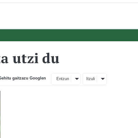
a utzi du
Gehitu gaitzazu Googlen
Entzun
Itzuli