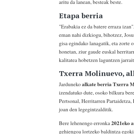
aritu da lanean, besteak beste.
Etapa berria
"Erabakia ez da batere erraza izan"
eman nahi dizkiogu, bihotzez, Josu
gisa egindako lanagatik, eta zorte 
honetan, ziur gaude euskal herritarr
kalitatea hobetzen laguntzen jarrait
Txerra Molinuevo, al
alkate berria Txerra 
Jarduneko
izendatuko dute, osoko bilkura ber
Pertsonal, Herritarren Partaidetza,
joan den legegintzalditik.
2021eko 
Bere lehenengo erronka
gehiengoa lortzeko baldintza egoki