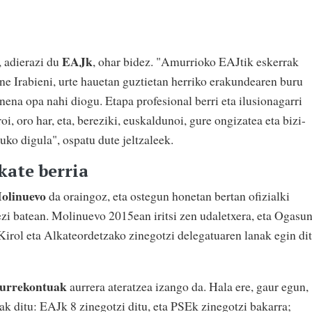
EAJk
, adierazi du
, ohar bidez. "Amurrioko EAJtik eskerrak
ne Irabieni, urte hauetan guztietan herriko erakundearen buru
onena opa nahi diogu. Etapa profesional berri eta ilusionagarri
oi, oro har, eta, bereziki, euskaldunoi, gure ongizatea eta bizi-
uko digula", ospatu dute jeltzaleek.
kate berria
Molinuevo
da oraingoz, eta ostegun honetan bertan ofizialki
ezi batean. Molinuevo 2015ean iritsi zen udaletxera, eta Ogasun
 Kirol eta Alkateordetzako zinegotzi delegatuaren lanak egin di
aurrekontuak
aurrera ateratzea izango da. Hala ere, gaur egun,
ak ditu: EAJk 8 zinegotzi ditu, eta PSEk zinegotzi bakarra;