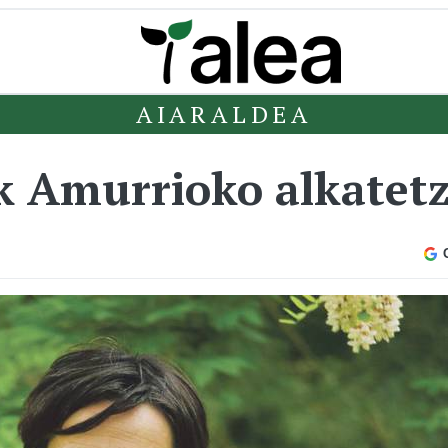
AIARALDEA
k Amurrioko alkatetz