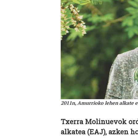
2011n, Amurrioko lehen alkate 
Txerra Molinuevok or
alkatea (EAJ), azken h