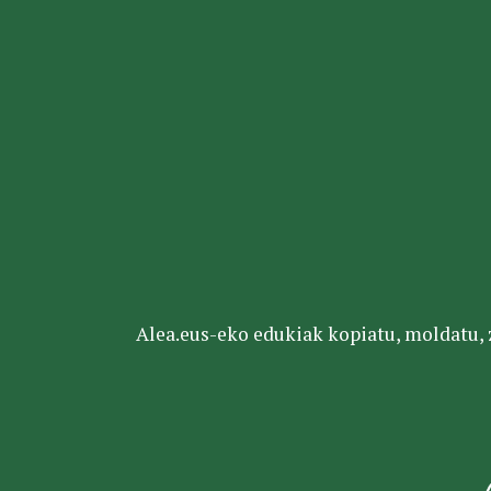
Alea.eus-eko edukiak kopiatu, moldatu, za