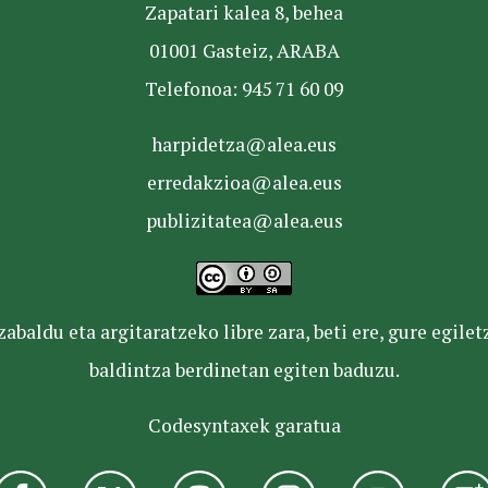
Zapatari kalea 8, behea
01001 Gasteiz, ARABA
Telefonoa: 945 71 60 09
harpidetza@alea.eus
erredakzioa@alea.eus
publizitatea@alea.eus
baldu eta argitaratzeko libre zara, beti ere, gure egile
baldintza berdinetan egiten baduzu.
Codesyntaxek garatua