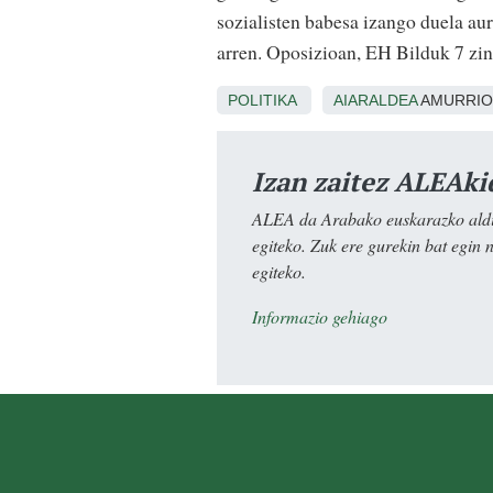
sozialisten babesa izango duela au
arren. Oposizioan, EH Bilduk 7 zin
POLITIKA
AIARALDEA
AMURRIO
Izan zaitez ALEAki
ALEA da Arabako euskarazko aldiz
egiteko. Zuk ere gurekin bat egin 
egiteko.
Informazio gehiago