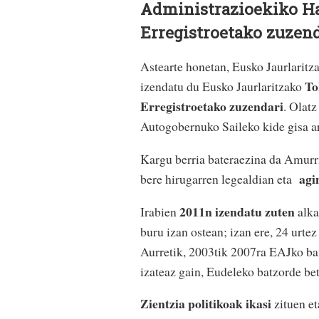
Administrazioekiko H
Erregistroetako zuzend
Astearte honetan, Eusko Jaurlarit
To
izendatu du Eusko Jaurlaritzako
Erregistroetako zuzendari
. Olat
Autogobernuko Saileko kide gisa ar
Kargu berria bateraezina da Amurrio
agi
bere hirugarren legealdian eta
2011n izendatu zuten
Irabien
alka
buru izan ostean; izan ere, 24 urte
Aurretik, 2003tik 2007ra EAJko bat
izateaz gain, Eudeleko batzorde bet
Zientzia politikoak ikasi
zituen et