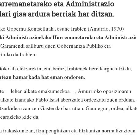
arremanetarako eta Administrazio
ari gisa ardura berriak har ditzan.
zako Gobernu Kontseiluak Josune Irabien (Amurrio, 1970)
ki Administrazioekiko Harremanetarako eta Administrazi
z Garamendi sailburu duen Gobernantza Publiko eta
ituko da Irabien.
ko alkatetzarekin, eta, beraz, Irabienek bere kargua utzi du,
ntean hamarkada bat eman ondoren
.
te
—
lehen alkate emakumezkoa
—
, Amurrioko oposizioaren
z alkate izandako Pablo Isasi abertzalea ordezkatu zuen orduan.
zarkidea izan zen Gasteizko barrutian. Gaur egun, ordea, alkat
earazleko kide da.
a irakaskuntzan, itzulpengintzan eta hizkuntza normalizazioan