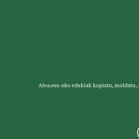
Alea.eus-eko edukiak kopiatu, moldatu, za