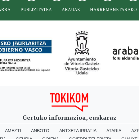
ARRA
PUBLIZITATEA
ARAUAK
HARREMANETARAKO
Gertuko informazioa, euskaraz
AMEZTI
ANBOTO
ANTXETA IRRATIA
ATARIA
AZP