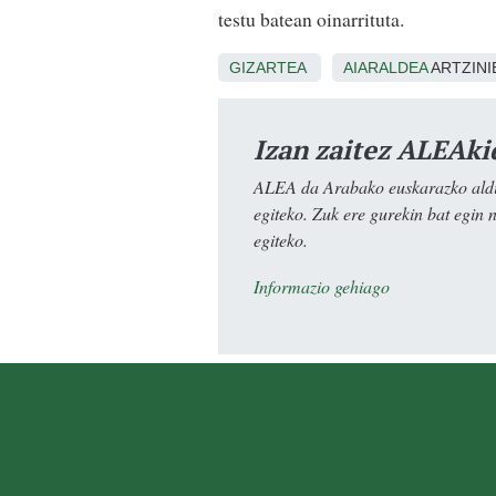
testu batean oinarrituta.
GIZARTEA
AIARALDEA
ARTZINI
Izan zaitez ALEAki
ALEA da Arabako euskarazko aldiz
egiteko. Zuk ere gurekin bat egin 
egiteko.
Informazio gehiago