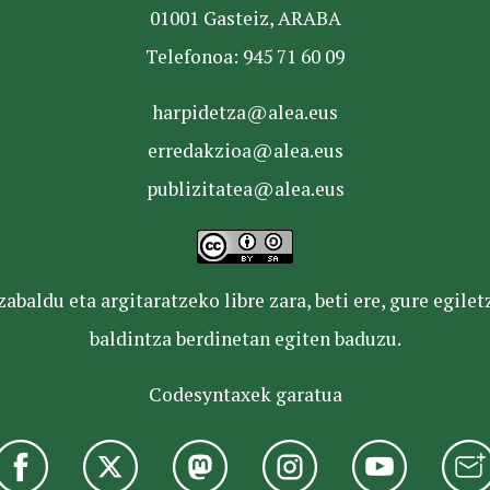
01001 Gasteiz, ARABA
Telefonoa: 945 71 60 09
harpidetza@alea.eus
erredakzioa@alea.eus
publizitatea@alea.eus
baldu eta argitaratzeko libre zara, beti ere, gure egile
baldintza berdinetan egiten baduzu.
Codesyntaxek garatua