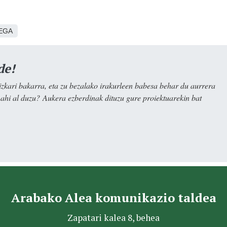
EGA
de!
kari bakarra, eta zu bezalako irakurleen babesa behar du aurrera
nahi al duzu? Aukera ezberdinak dituzu gure proiektuarekin bat
Arabako Alea komunikazio taldea
Zapatari kalea 8, behea