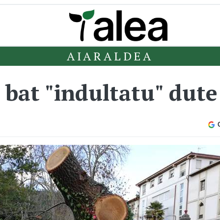
AIARALDEA
 bat "indultatu" dut