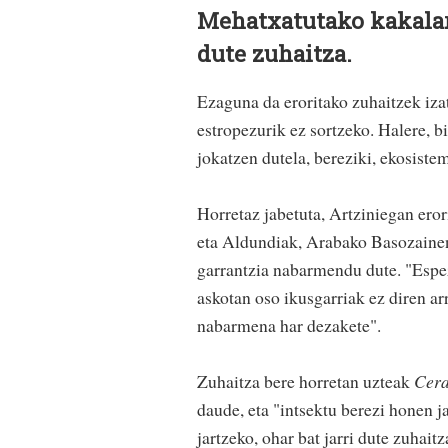
Mehatxatutako kakalar
dute zuhaitza.
Ezaguna da eroritako zuhaitzek iza
estropezurik ez sortzeko. Halere, b
jokatzen dutela, bereziki, ekosistem
Horretaz jabetuta, Artziniegan eror
eta Aldundiak, Arabako Basozainen
garrantzia nabarmendu dute. "Espez
askotan oso ikusgarriak ez diren ar
nabarmena har dezakete".
Zuhaitza bere horretan uzteak
Cera
daude, eta "intsektu berezi honen j
jartzeko, ohar bat jarri dute zuha