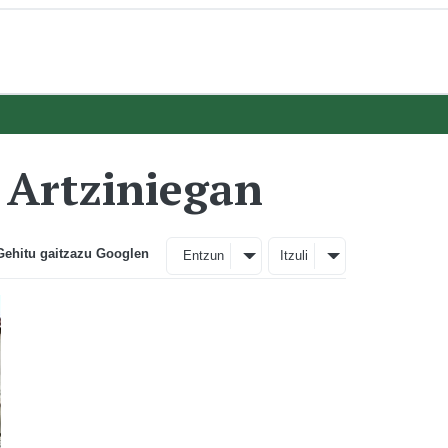
e Artziniegan
Gehitu gaitzazu Googlen
Entzun
Itzuli