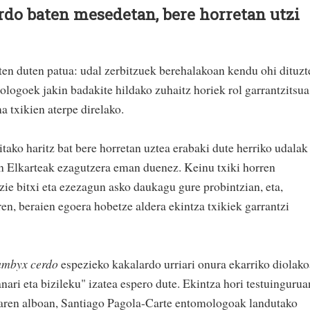
do baten mesedetan, bere horretan utzi
ten duten patua: udal zerbitzuek berehalakoan kendu ohi dituzt
iologoek jakin badakite hildako zuhaitz horiek rol garrantzitsua
a txikien aterpe direlako.
itako haritz bat bere horretan uztea erabaki dute herriko udalak
 Elkarteak ezagutzera eman duenez. Keinu txiki horren
ie bitxi eta ezezagun asko daukagu gure probintzian, eta,
ren, beraien egoera hobetze aldera ekintza txikiek garrantzi
mbyx cerdo
espezieko kakalardo urriari onura ekarriko diolak
anari eta bizileku" izatea espero dute. Ekintza hori testuingurua
itzaren alboan, Santiago Pagola-Carte entomologoak landutako