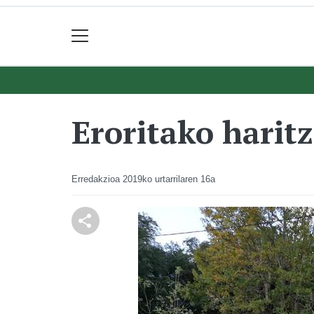
Eroritako haritz
Erredakzioa
2019ko urtarrilaren 16a