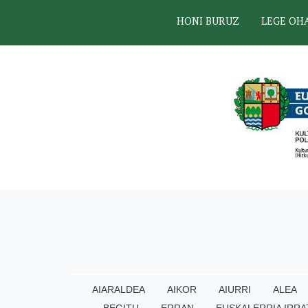
HONI BURUZ
LEGE OH
AIARALDEA
AIKOR
AIURRI
ALEA