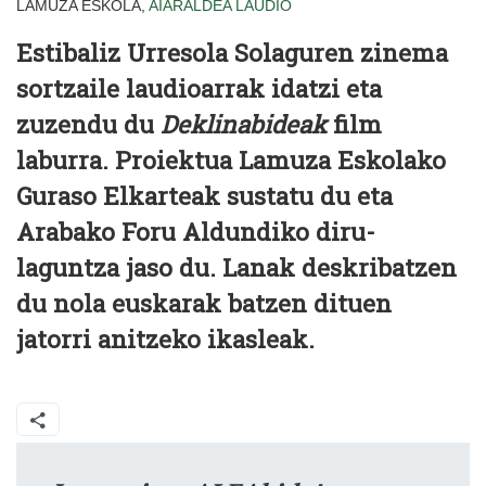
LAMUZA ESKOLA,
AIARALDEA
LAUDIO
Estibaliz Urresola Solaguren zinema
sortzaile laudioarrak idatzi eta
zuzendu du
Deklinabideak
film
laburra. Proiektua Lamuza Eskolako
Guraso Elkarteak sustatu du eta
Arabako Foru Aldundiko diru-
laguntza jaso du. Lanak deskribatzen
du nola euskarak batzen dituen
jatorri anitzeko ikasleak.