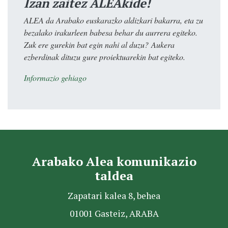
Izan zaitez ALEAkide!
ALEA da Arabako euskarazko aldizkari bakarra, eta zu
bezalako irakurleen babesa behar du aurrera egiteko.
Zuk ere gurekin bat egin nahi al duzu? Aukera
ezberdinak dituzu gure proiektuarekin bat egiteko.
Informazio gehiago
Arabako Alea komunikazio
taldea
Zapatari kalea 8, behea
01001 Gasteiz, ARABA