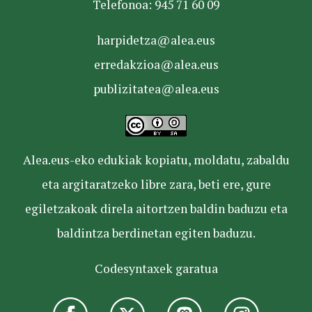
Telefonoa: 945 71 60 09
harpidetza@alea.eus
erredakzioa@alea.eus
publizitatea@alea.eus
Alea.eus-eko edukiak kopiatu, moldatu, zabaldu
eta argitaratzeko libre zara, beti ere, gure
egiletzakoak direla aitortzen baldin baduzu eta
baldintza berdinetan egiten baduzu.
Codesyntaxek garatua