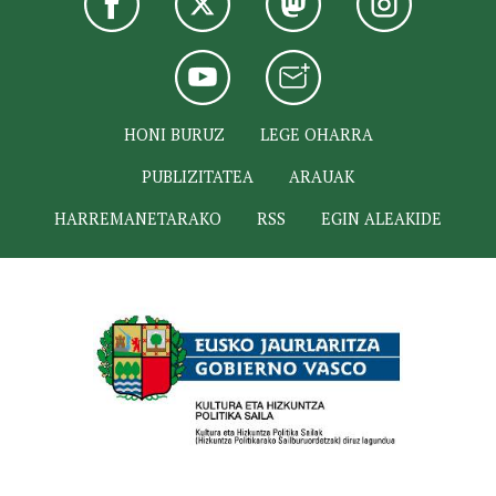
HONI BURUZ
LEGE OHARRA
PUBLIZITATEA
ARAUAK
HARREMANETARAKO
RSS
EGIN ALEAKIDE