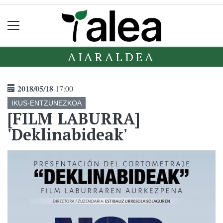
AIARALDEA
2018/05/18
17:00
IKUS-ENTZUNEZKOA
[FILM LABURRA]
'Deklinabideak'