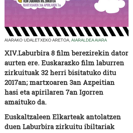
AIARAKO UDALETXEKO ARETOA,
AIARALDEA
AIARA
XIV.Laburbira 8 film berezirekin dator
aurten ere. Euskarazko film laburren
zirkuituak 32 herri bisitatuko ditu
2017an; martxoaren 3an Azpeitian
hasi eta apirilaren 7an Igorren
amaituko da.
Euskaltzaleen Elkarteak antolatzen
duen Laburbira zirkuitu ibiltariak