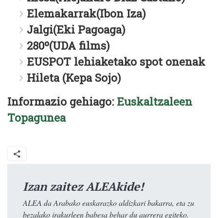
Elemakarrak(Ibon Iza)
Jalgi(Eki Pagoaga)
280º(UDA films)
EUSPOT lehiaketako spot onenak
Hileta (Kepa Sojo)
Informazio gehiago:
Euskaltzaleen
Topagunea
Izan zaitez ALEAkide!
ALEA da Arabako euskarazko aldizkari bakarra, eta zu
bezalako irakurleen babesa behar du aurrera egiteko.