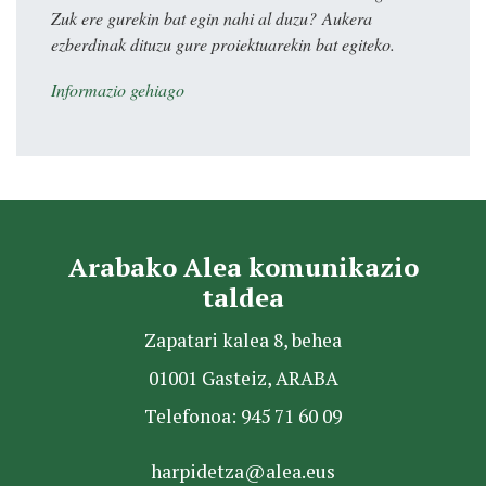
Zuk ere gurekin bat egin nahi al duzu? Aukera
ezberdinak dituzu gure proiektuarekin bat egiteko.
Informazio gehiago
Arabako Alea komunikazio
taldea
Zapatari kalea 8, behea
01001 Gasteiz, ARABA
Telefonoa: 945 71 60 09
harpidetza@alea.eus