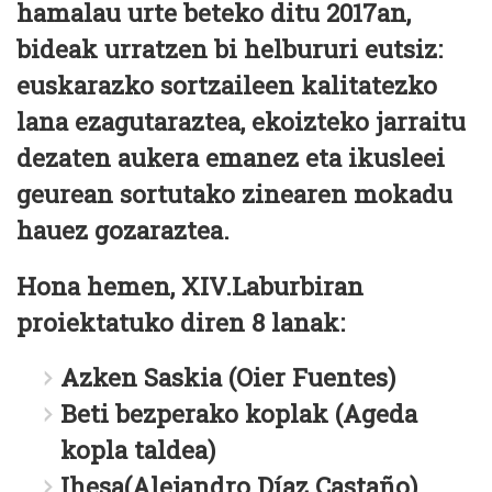
hamalau urte beteko ditu 2017an,
bideak urratzen bi helbururi eutsiz:
euskarazko sortzaileen kalitatezko
lana ezagutaraztea, ekoizteko jarraitu
dezaten aukera emanez eta ikusleei
geurean sortutako zinearen mokadu
hauez gozaraztea.
Hona hemen, XIV.Laburbiran
proiektatuko diren 8 lanak:
Azken Saskia (Oier Fuentes)
Beti bezperako koplak (Ageda
kopla taldea)
Ihesa(Alejandro Díaz Castaño)