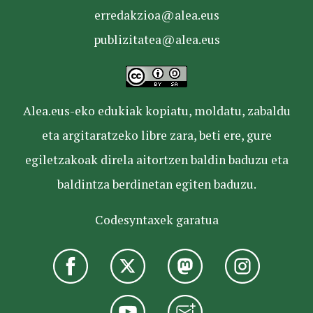
erredakzioa@alea.eus
publizitatea@alea.eus
Alea.eus-eko edukiak kopiatu, moldatu, zabaldu
eta argitaratzeko libre zara, beti ere, gure
egiletzakoak direla aitortzen baldin baduzu eta
baldintza berdinetan egiten baduzu.
Codesyntaxek garatua