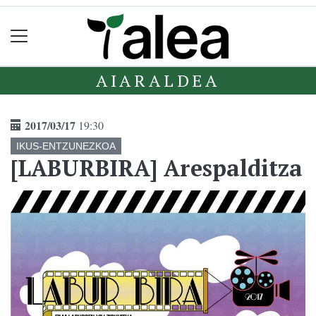
AIARALDEA
2017/03/17
19:30
IKUS-ENTZUNEZKOA
[LABURBIRA] Arespalditza