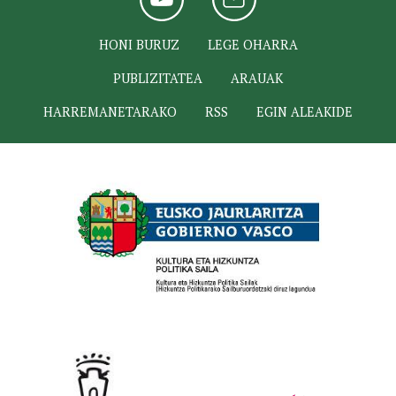
HONI BURUZ
LEGE OHARRA
PUBLIZITATEA
ARAUAK
HARREMANETARAKO
RSS
EGIN ALEAKIDE