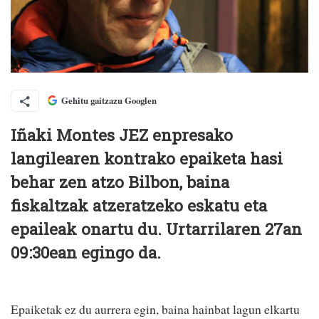
Gehitu gaitzazu Googlen
Iñaki Montes JEZ enpresako
langilearen kontrako epaiketa hasi
behar zen atzo Bilbon, baina
fiskaltzak atzeratzeko eskatu eta
epaileak onartu du. Urtarrilaren 27an
09:30ean egingo da.
Epaiketak ez du aurrera egin, baina hainbat lagun elkartu