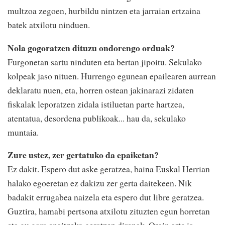
multzoa zegoen, hurbildu nintzen eta jarraian ertzaina
batek atxilotu ninduen.
Nola gogoratzen dituzu ondorengo orduak?
Furgonetan sartu ninduten eta bertan jipoitu. Sekulako
kolpeak jaso nituen. Hurrengo egunean epailearen aurrean
deklaratu nuen, eta, horren ostean jakinarazi zidaten
fiskalak leporatzen zidala istiluetan parte hartzea,
atentatua, desordena publikoak... hau da, sekulako
muntaia.
Zure ustez, zer gertatuko da epaiketan?
Ez dakit. Espero dut aske geratzea, baina Euskal Herrian
halako egoeretan ez dakizu zer gerta daitekeen. Nik
badakit errugabea naizela eta espero dut libre geratzea.
Guztira, hamabi pertsona atxilotu zituzten egun horretan