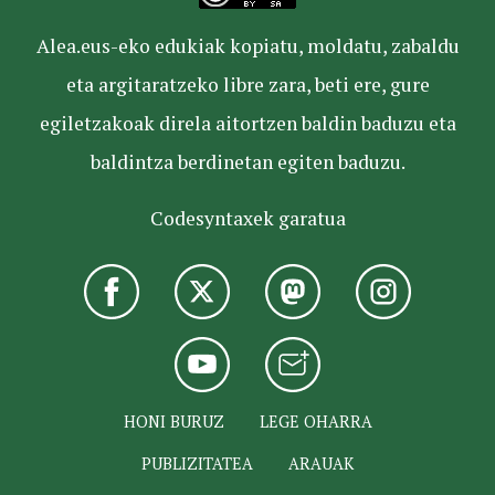
Alea.eus-eko edukiak kopiatu, moldatu, zabaldu
eta argitaratzeko libre zara, beti ere, gure
egiletzakoak direla aitortzen baldin baduzu eta
baldintza berdinetan egiten baduzu.
Codesyntaxek garatua
HONI BURUZ
LEGE OHARRA
PUBLIZITATEA
ARAUAK