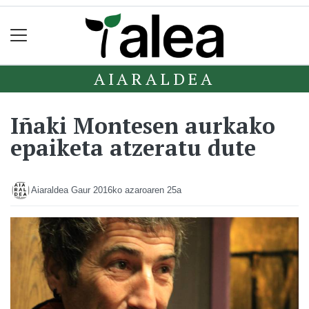
AIARALDEA
Iñaki Montesen aurkako
epaiketa atzeratu dute
Aiaraldea Gaur
2016ko azaroaren 25a