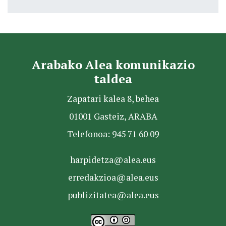
Arabako Alea komunikazio
taldea
Zapatari kalea 8, behea
01001 Gasteiz, ARABA
Telefonoa: 945 71 60 09
harpidetza@alea.eus
erredakzioa@alea.eus
publizitatea@alea.eus