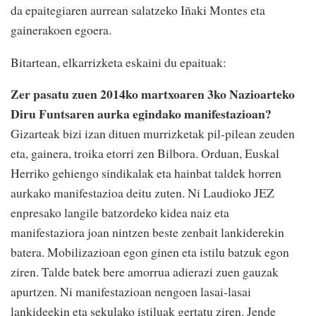
da epaitegiaren aurrean salatzeko Iñaki Montes eta
gainerakoen egoera.
Bitartean, elkarrizketa eskaini du epaituak:
Zer pasatu zuen 2014ko martxoaren 3ko Nazioarteko
Diru Funtsaren aurka egindako manifestazioan?
Gizarteak bizi izan dituen murrizketak pil-pilean zeuden
eta, gainera, troika etorri zen Bilbora. Orduan, Euskal
Herriko gehiengo sindikalak eta hainbat taldek horren
aurkako manifestazioa deitu zuten. Ni Laudioko JEZ
enpresako langile batzordeko kidea naiz eta
manifestaziora joan nintzen beste zenbait lankiderekin
batera. Mobilizazioan egon ginen eta istilu batzuk egon
ziren. Talde batek bere amorrua adierazi zuen gauzak
apurtzen. Ni manifestazioan nengoen lasai-lasai
lankideekin eta sekulako istiluak gertatu ziren. Jende