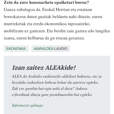
Zein da zure hausnarketa epaiketari buruz?
Gauza zabalagoa da. Euskal Herrian eta estatuan
borrokatzen duten guztiak beldurtu nahi dituzte, euren
murrizketak eta eredu ekonomikoa inposatzeko,
mobilizatu ez gaitezen. Eta berdin zaie gaztea edo langilea
izatea, euren helburua da gu etxean geratzea.
EKONOMIA
AIARALDEA
LAUDIO
Izan zaitez ALEAkide!
ALEA da Arabako euskarazko aldizkari bakarra, eta zu
bezalako irakurleen babesa behar du aurrera egiteko.
Zuk ere gurekin bat egin nahi al duzu? Aukera
ezberdinak dituzu gure proiektuarekin bat egiteko.
Informazio gehiago