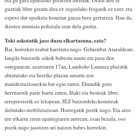
eta gu gara epaitzeko geratzen direnak. Orain arte ia
guztiak libre geratu dira ez zegoelako frogarik ez ezer, eta
espero dut epaiketa honetan gauza bera gertatzea. Hau da,
ikustea muntaia poliziala izan dela guztia.
Toki askotatik jaso duzu elkartasuna, ezta?
Bai, horrekin erabat harrituta nago. Gehienbat Aiaraldean;
langile batzorde askok babestu naute eta pasa den
ostegunean, azaroaren 17an, Laudioko Lamuza plazatik
abiatutako eta herriko plazan amaitu zen
manifestazioarekin bat egin zuten. Ehundik gora
herritarrek parte hartu zuten, Iñaki eta besteak libre,
errepresiorik ez lelopean, JEZ batzordeko komiteak
deitutako mobilizazioan. Horregatik pozik nago. Eta atzo
ere elkartu ziren epaitegiaren aurrean; esan bezala, oso
pozik nago jasotzen ari naizen babes horrekin.