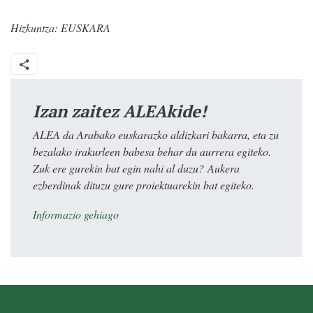
Hizkuntza:
EUSKARA
Izan zaitez ALEAkide!
ALEA da Arabako euskarazko aldizkari bakarra, eta zu
bezalako irakurleen babesa behar du aurrera egiteko.
Zuk ere gurekin bat egin nahi al duzu? Aukera
ezberdinak dituzu gure proiektuarekin bat egiteko.
Informazio gehiago