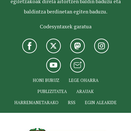
egiletzakoak direla aitortzen baldin baduzu eta
baldintza berdinetan egiten baduzu.
Codesyntaxek garatua
HONI BURUZ
LEGE OHARRA
PUBLIZITATEA
ARAUAK
HARREMANETARAKO
RSS
EGIN ALEAKIDE