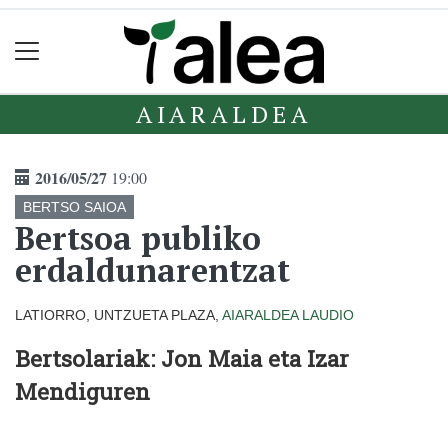
AIARALDEA
2016/05/27
19:00
BERTSO SAIOA
Bertsoa publiko
erdaldunarentzat
LATIORRO, UNTZUETA PLAZA,
AIARALDEA
LAUDIO
Bertsolariak: Jon Maia eta Izar
Mendiguren