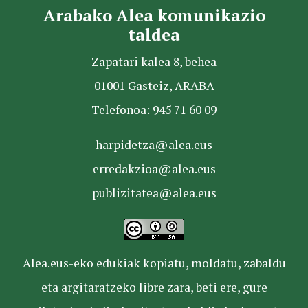
Arabako Alea komunikazio
taldea
Zapatari kalea 8, behea
01001 Gasteiz, ARABA
Telefonoa: 945 71 60 09
harpidetza@alea.eus
erredakzioa@alea.eus
publizitatea@alea.eus
Alea.eus-eko edukiak kopiatu, moldatu, zabaldu
eta argitaratzeko libre zara, beti ere, gure