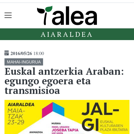
AIARALDEA
2016/05/26
18:00
MAHAI-INGURUA
Euskal antzerkia Araban:
egungo egoera eta
transmisioa