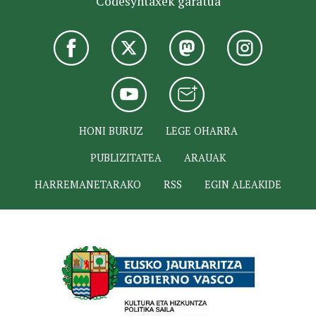
Codesyntaxek garatua
HONI BURUZ
LEGE OHARRA
PUBLIZITATEA
ARAUAK
HARREMANETARAKO
RSS
EGIN ALEAKIDE