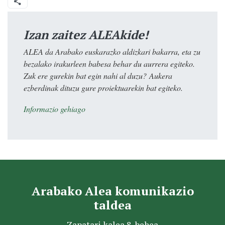
Izan zaitez ALEAkide!
ALEA da Arabako euskarazko aldizkari bakarra, eta zu
bezalako irakurleen babesa behar du aurrera egiteko.
Zuk ere gurekin bat egin nahi al duzu? Aukera
ezberdinak dituzu gure proiektuarekin bat egiteko.
Informazio gehiago
Arabako Alea komunikazio
taldea
Zapatari kalea 8, behea