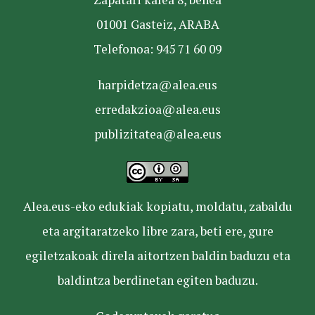
01001 Gasteiz, ARABA
Telefonoa: 945 71 60 09
harpidetza@alea.eus
erredakzioa@alea.eus
publizitatea@alea.eus
Alea.eus-eko edukiak kopiatu, moldatu, zabaldu
eta argitaratzeko libre zara, beti ere, gure
egiletzakoak direla aitortzen baldin baduzu eta
baldintza berdinetan egiten baduzu.