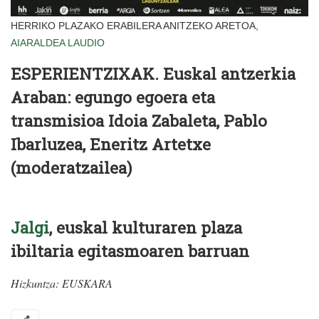
HERRIKO PLAZAKO ERABILERA ANITZEKO ARETOA,
AIARALDEA
LAUDIO
ESPERIENTZIXAK. Euskal antzerkia
Araban: egungo egoera eta
transmisioa Idoia Zabaleta, Pablo
Ibarluzea, Eneritz Artetxe
(moderatzailea)
Jalgi
, euskal kulturaren plaza
ibiltaria egitasmoaren barruan
Hizkuntza:
EUSKARA