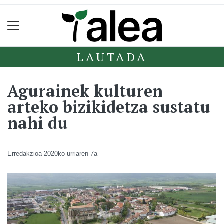
LAUTADA
Agurainek kulturen
arteko bizikidetza sustatu
nahi du
Erredakzioa
2020ko urriaren 7a