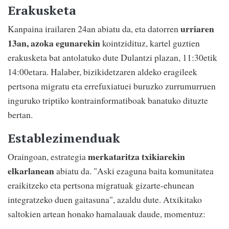
Erakusketa
urriaren
Kanpaina irailaren 24an abiatu da, eta datorren
13an, azoka egunarekin
kointzidituz, kartel guztien
erakusketa bat antolatuko dute Dulantzi plazan, 11:30etik
14:00etara. Halaber, bizikidetzaren aldeko eragileek
pertsona migratu eta errefuxiatuei buruzko zurrumurruen
inguruko triptiko kontrainformatiboak banatuko dituzte
bertan.
Establezimenduak
merkataritza txikiarekin
Oraingoan, estrategia
elkarlanean
abiatu da. "Aski ezaguna baita komunitatea
eraikitzeko eta pertsona migratuak gizarte-ehunean
integratzeko duen gaitasuna", azaldu dute. Atxikitako
saltokien artean honako hamalauak daude, momentuz: