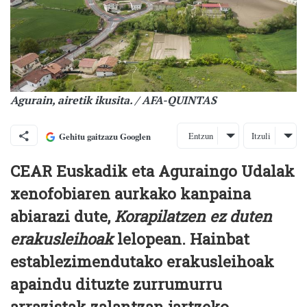
Agurain, airetik ikusita. / AFA-QUINTAS
Entzun
Itzuli
Gehitu gaitzazu Googlen
CEAR Euskadik eta Aguraingo Udalak
xenofobiaren aurkako kanpaina
abiarazi dute,
Korapilatzen ez duten
erakusleihoak
lelopean. Hainbat
establezimendutako erakusleihoak
apaindu dituzte zurrumurru
arrazistak zalantzan jartzeko.