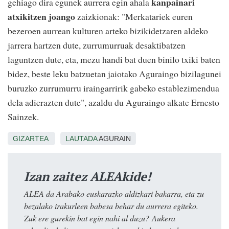
kanpainari
gehiago dira egunek aurrera egin ahala
atxikitzen joango
zaizkionak: "Merkatariek euren
bezeroen aurrean kulturen arteko bizikidetzaren aldeko
jarrera hartzen dute, zurrumurruak desaktibatzen
laguntzen dute, eta, mezu handi bat duen binilo txiki baten
bidez, beste leku batzuetan jaiotako Aguraingo bizilagunei
buruzko zurrumurru iraingarririk gabeko establezimendua
dela adierazten dute", azaldu du Aguraingo alkate Ernesto
Sainzek.
GIZARTEA
LAUTADA
AGURAIN
Izan zaitez ALEAkide!
ALEA da Arabako euskarazko aldizkari bakarra, eta zu
bezalako irakurleen babesa behar du aurrera egiteko.
Zuk ere gurekin bat egin nahi al duzu? Aukera