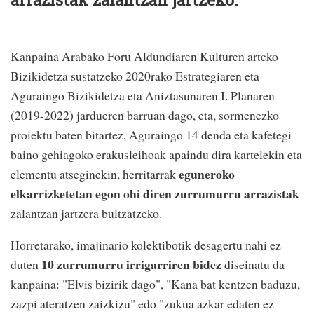
Kanpaina Arabako Foru Aldundiaren Kulturen arteko
Bizikidetza sustatzeko 2020rako Estrategiaren eta
Aguraingo Bizikidetza eta Aniztasunaren I. Planaren
(2019-2022) jardueren barruan dago, eta, sormenezko
proiektu baten bitartez, Aguraingo 14 denda eta kafetegi
baino gehiagoko erakusleihoak apaindu dira kartelekin eta
eguneroko
elementu atseginekin, herritarrak
elkarrizketetan egon ohi diren zurrumurru arrazistak
zalantzan jartzera bultzatzeko.
Horretarako, imajinario kolektibotik desagertu nahi ez
10 zurrumurru irrigarriren bidez
duten
diseinatu da
kanpaina: "Elvis bizirik dago", "Kana bat kentzen baduzu,
zazpi ateratzen zaizkizu" edo "zukua azkar edaten ez