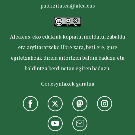
publizitatea@alea.eus
Alea.eus-eko edukiak kopiatu, moldatu, zabaldu
eta argitaratzeko libre zara, beti ere, gure
egiletzakoak direla aitortzen baldin baduzu eta
baldintza berdinetan egiten baduzu.
Codesyntaxek garatua