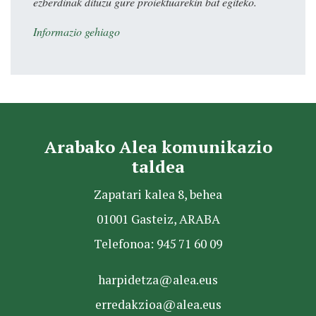
ezberdinak dituzu gure proiektuarekin bat egiteko.
Informazio gehiago
Arabako Alea komunikazio
taldea
Zapatari kalea 8, behea
01001 Gasteiz, ARABA
Telefonoa: 945 71 60 09
harpidetza@alea.eus
erredakzioa@alea.eus