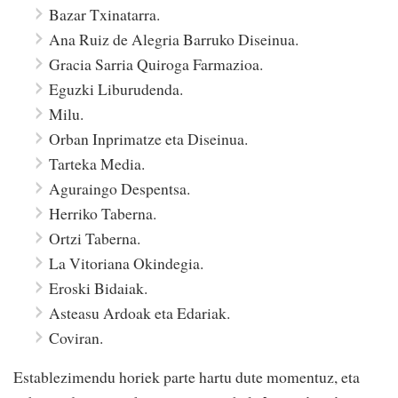
Bazar Txinatarra.
Ana Ruiz de Alegria Barruko Diseinua.
Gracia Sarria Quiroga Farmazioa.
Eguzki Liburudenda.
Milu.
Orban Inprimatze eta Diseinua.
Tarteka Media.
Aguraingo Despentsa.
Herriko Taberna.
Ortzi Taberna.
La Vitoriana Okindegia.
Eroski Bidaiak.
Asteasu Ardoak eta Edariak.
Coviran.
Establezimendu horiek parte hartu dute momentuz, eta