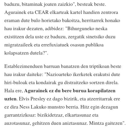
baduzu, bitaminak joaten zaizkio", besteak beste.
Agurainek eta CEAR elkarteak kartel handien zentrora
eraman dute bulo horietako bakoitza, herritarrek honako
hau irakur dezaten, adibidez: "Bihurguneko neska
existitzen dela uste ez baduzu, zergatik sinetsiko duzu
migratzaileek eta errefuxiatuek osasun publikoa
kolapsatzen dutela?".
Establezimenduen barruan banatzen den triptikoan beste
hau irakur daiteke: "Nazioarteko ikerketek erakutsi dute
hiri-buloak eta kondairak gu distraitzeko sortzen direla.
Agurainek ez du bere burua korapilatzen
Hala ere,
uzten
. Elvis Presley ez dago bizirik, eta atzerritarrak ere
ez dira Ness Lakuko munstro berria. Hitz egin dezagun
garrantzizkoaz: bizikidetzaz, elkartasunaz eta
auzotasunaz, gehitzen duen aniztasunaz. Mintza gaitezen".