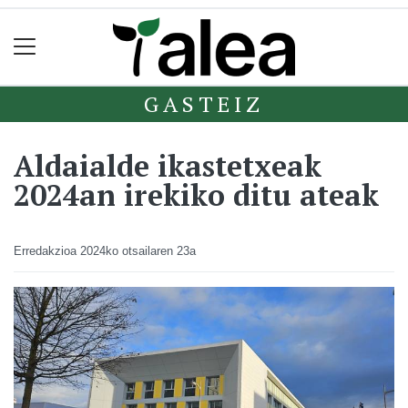
GASTEIZ
Aldaialde ikastetxeak
2024an irekiko ditu ateak
Erredakzioa
2024ko otsailaren 23a