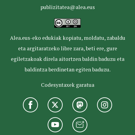
publizitatea@alea.eus
Alea.eus-eko edukiak kopiatu, moldatu, zabaldu
eta argitaratzeko libre zara, beti ere, gure
egiletzakoak direla aitortzen baldin baduzu eta
baldintza berdinetan egiten baduzu.
Codesyntaxek garatua