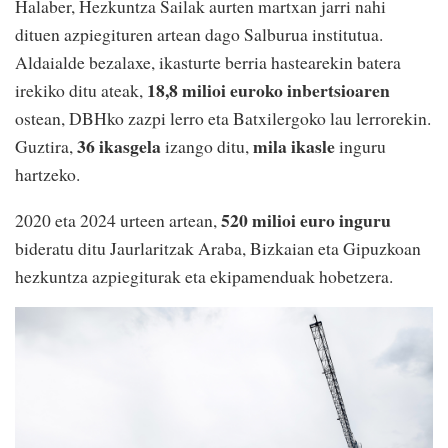
Halaber, Hezkuntza Sailak aurten martxan jarri nahi
dituen azpiegituren artean dago Salburua institutua.
Aldaialde bezalaxe, ikasturte berria hastearekin batera
18,8 milioi euroko inbertsioaren
irekiko ditu ateak,
ostean, DBHko zazpi lerro eta Batxilergoko lau lerrorekin.
36 ikasgela
mila ikasle
Guztira,
izango ditu,
inguru
hartzeko.
520 milioi euro inguru
2020 eta 2024 urteen artean,
bideratu ditu Jaurlaritzak Araba, Bizkaian eta Gipuzkoan
hezkuntza azpiegiturak eta ekipamenduak hobetzera.