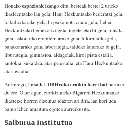
espazioak
Honako
izango ditu, besteak beste: 2 urteko
ikasleentzako lau gela, Haur Hezkuntzako bederatzi gela,
lo kuluxkarako gela, bi psikomotrizitate gela, Lehen
Hezkuntzako hemezortzi gela, ingeleseko bi gela, musika
gela, askotariko erabileretarako gela, informatika gela,
banaketarako gela, laborategia, taldeko lanerako bi gela,
liburutegia, gimnasioa, aldagelak, kirol pista estalia,
jantokia, sukaldea, ataripe estalia, eta Haur Hezkuntzako
atari estalia.
DBHrako eraikin berri bat
Aurrerago, lursailak
hartuko
du ere. Gaur egun, etorkizuneko Bigarren Hezkuntzako
ikastetxe horren diseinua idazten ari dira, lan hori uda
baino lehen amaituta egotea aurreikusita.
Salburua institutua