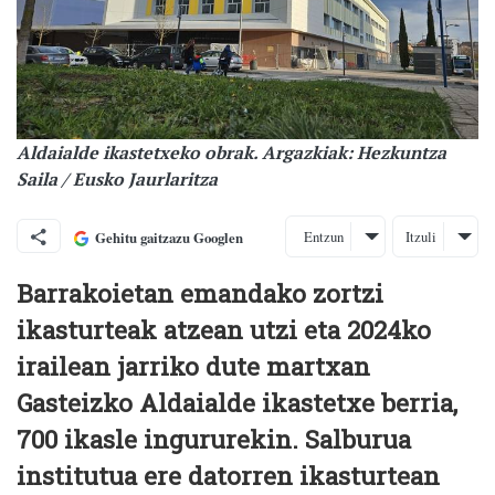
Aldaialde ikastetxeko obrak. Argazkiak: Hezkuntza
Saila / Eusko Jaurlaritza
Entzun
Itzuli
Gehitu gaitzazu Googlen
Barrakoietan emandako zortzi
ikasturteak atzean utzi eta 2024ko
irailean jarriko dute martxan
Gasteizko Aldaialde ikastetxe berria,
700 ikasle ingururekin. Salburua
institutua ere datorren ikasturtean