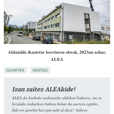
Aldaialde ikastetxe berriaren obrak, 2023an zehar.
ALEA
GIZARTEA
GASTEIZ
Izan zaitez ALEAkide!
ALEA da Arabako euskarazko aldizkari bakarra, eta zu
bezalako irakurleen babesa behar du aurrera egiteko.
Zuk ere gurekin bat egin nahi al duzu? Aukera