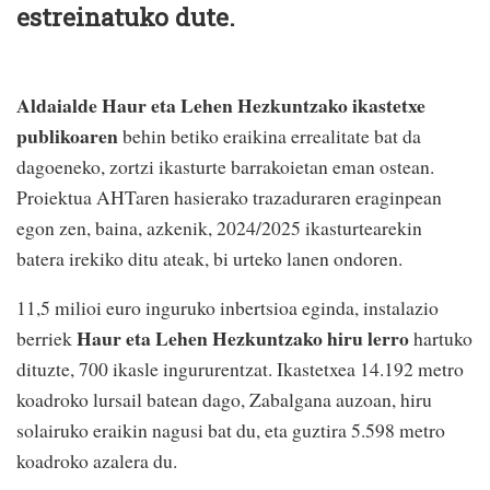
estreinatuko dute.
Aldaialde Haur eta Lehen Hezkuntzako ikastetxe
publikoaren
behin betiko eraikina errealitate bat da
dagoeneko, zortzi ikasturte barrakoietan eman ostean.
Proiektua AHTaren hasierako trazaduraren eraginpean
egon zen, baina, azkenik, 2024/2025 ikasturtearekin
batera irekiko ditu ateak, bi urteko lanen ondoren.
11,5 milioi euro inguruko inbertsioa eginda, instalazio
Haur eta Lehen Hezkuntzako hiru lerro
berriek
hartuko
dituzte, 700 ikasle ingururentzat. Ikastetxea 14.192 metro
koadroko lursail batean dago, Zabalgana auzoan, hiru
solairuko eraikin nagusi bat du, eta guztira 5.598 metro
koadroko azalera du.