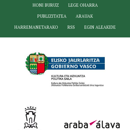
HONI BURUZ
LEGE OHARRA
PUBLIZITATEA
ARAUAK
HARREMANETARAKO
RSS
EGIN ALEAKIDE