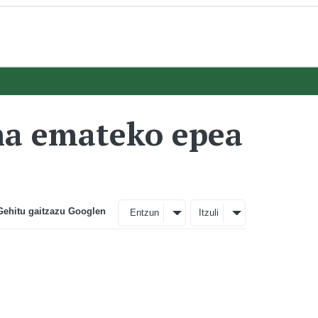
ena emateko epea
Gehitu gaitzazu Googlen
Entzun
Itzuli