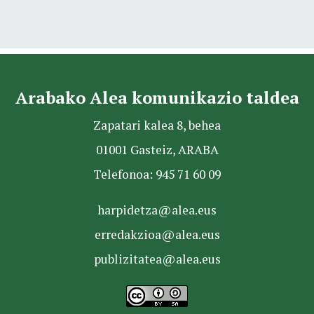
Arabako Alea komunikazio taldea
Zapatari kalea 8, behea
01001 Gasteiz, ARABA
Telefonoa: 945 71 60 09
harpidetza@alea.eus
erredakzioa@alea.eus
publizitatea@alea.eus