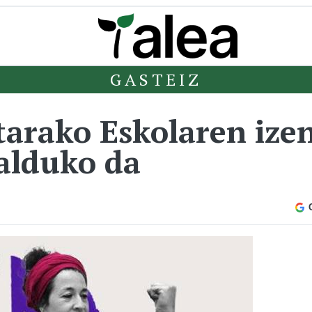
GASTEIZ
tarako Eskolaren iz
alduko da