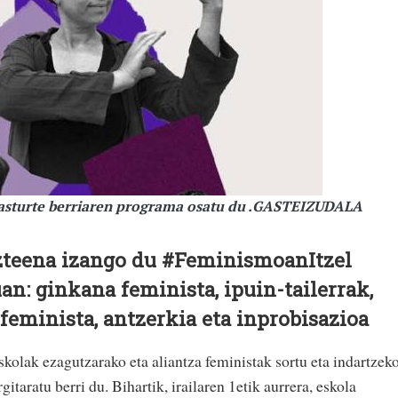
ikasturte berriaren programa osatu du .GASTEIZUDALA
zteena izango du #FeminismoanItzel
n: ginkana feminista, ipuin-tailerrak,
 feminista, antzerkia eta inprobisazioa
kolak ezagutzarako eta aliantza feministak sortu eta indartzek
taratu berri du. Bihartik, irailaren 1etik aurrera, eskola