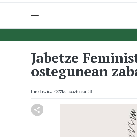
Jabetze Feminis
ostegunean zab
Erredakzioa
2022ko abuztuaren 31