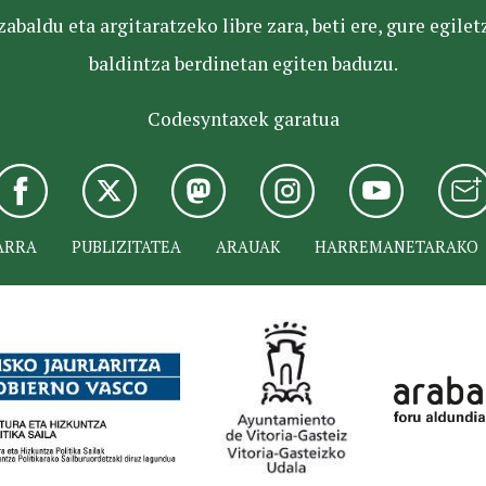
baldu eta argitaratzeko libre zara, beti ere, gure egile
baldintza berdinetan egiten baduzu.
Codesyntaxek garatua
ARRA
PUBLIZITATEA
ARAUAK
HARREMANETARAKO