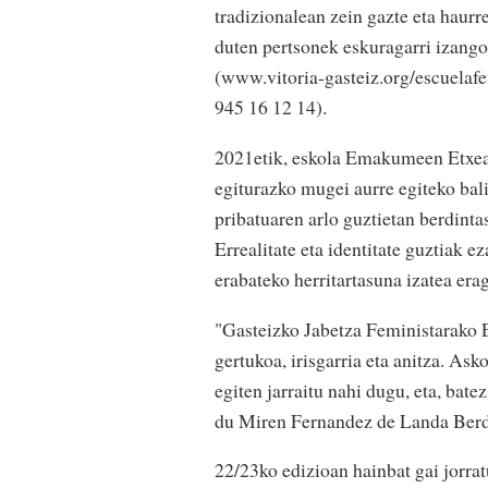
tradizionalean zein gazte eta haur
duten pertsonek eskuragarri izango
(www.vitoria-gasteiz.org/escuelafe
945 16 12 14).
2021etik, eskola Emakumeen Etxeare
egiturazko mugei aurre egiteko bal
pribatuaren arlo guztietan berdinta
Errealitate eta identitate guztiak e
erabateko herritartasuna izatea er
"Gasteizko Jabetza Feministarako E
gertukoa, irisgarria eta anitza. As
egiten jarraitu nahi dugu, eta, bat
du Miren Fernandez de Landa Berd
22/23ko edizioan hainbat gai jorrat