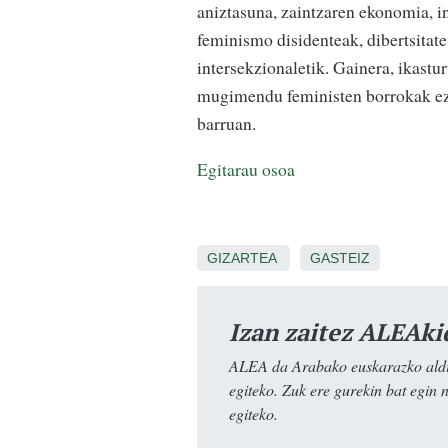
aniztasuna, zaintzaren ekonomia, 
feminismo disidenteak, dibertsitate
intersekzionaletik. Gainera, ikast
mugimendu feministen borrokak ezag
barruan.
Egitarau osoa
GIZARTEA
GASTEIZ
Izan zaitez ALEAki
ALEA da Arabako euskarazko aldiz
egiteko. Zuk ere gurekin bat egin 
egiteko.