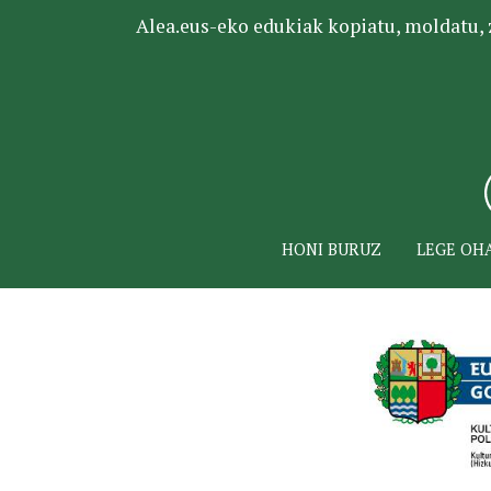
Alea.eus-eko edukiak kopiatu, moldatu, za
HONI BURUZ
LEGE OH