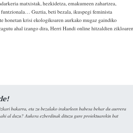
indarkeria matxistak, hezkidetza, emakumeen zahartzea,
 funtzionala… Guztia, beti bezala, ikuspegi feminista
urte honetan krisi ekologikoaren aurkako mugaz gaindiko
utu ahal izango dira, Herri Handi online hitzaldien zikloare
de!
kari bakarra, eta zu bezalako irakurleen babesa behar du aurrera
nahi al duzu? Aukera ezberdinak dituzu gure proiektuarekin bat