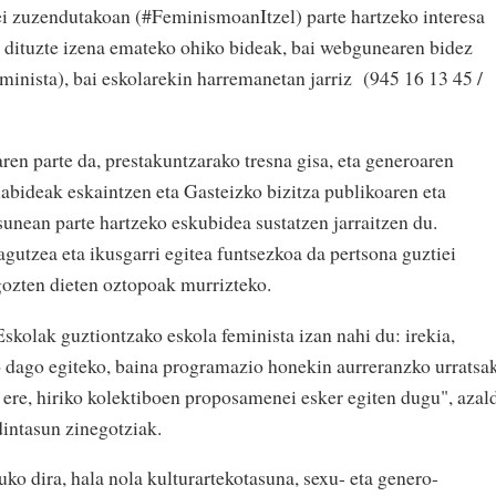
rei zuzendutakoan (#FeminismoanItzel) parte hartzeko interesa
 dituzte izena emateko ohiko bideak, bai webgunearen bidez
minista), bai eskolarekin harremanetan jarriz (945 16 13 45 /
n parte da, prestakuntzarako tresna gisa, eta generoaren
iabideak eskaintzen eta Gasteizko bizitza publikoaren eta
sunean parte hartzeko eskubidea sustatzen jarraitzen du.
zagutzea eta ikusgarri egitea funtsezkoa da pertsona guztiei
agozten dieten oztopoak murrizteko.
skolak guztiontzako eskola feminista izan nahi du: irekia,
ko dago egiteko, baina programazio honekin aurreranzko urratsa
ez ere, hiriko kolektiboen proposamenei esker egiten dugu", azal
intasun zinegotziak.
uko dira, hala nola kulturartekotasuna, sexu- eta genero-