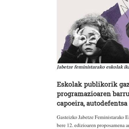
Jabetze feministarako eskolak 
Eskolak publikorik ga
programazioaren barrua
capoeira, autodefentsa
Gasteizko Jabetze Feministarako Es
bere 12. edizioaren proposamena argi