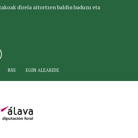
tzakoak direla aitortzen baldin baduzu eta
RSS
EGIN ALEAKIDE