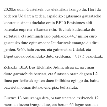
2020ko udan Gasteizek bus elektrikoa izango du. Hori da
bederen Udalaren xedea, aspaldiko egitasmoa gauzatzeko
kontratua sinatu duelako orain BEI 0 Emisiones aldi
baterako enpresa-elkartearekin. Tuvisak kudeatuko du
zerbitzua, eta administrazio publikoek 44,7 milioi euro
gastatuko dute egitasmoan: Jaurlaritzak emango du diru
gehien, %65, hain zuzen, eta gainerakoa Udalak eta
Diputazioak ordainduko dute, erdibana: %17,5 bakoitzak.
Zehazki, BEA Bus Elektriko Adimentsua izena eman
diote garraiobide berriari, eta funtsean orain dagoen L2
linea periferikoak egiten duen ibilbidea egingo du, baina
baterietan oinarritutako energiaz bultzatuta.
Guztira 13 bus izango dira, bi tamainatan: txikienek 12
metroko luzera izango dute, eta bertan 65 lagun sartuko