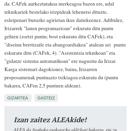
da. CAFek aurkeztutakoa merkeagoa bazen ere, udal
teknikariek bestelako irizpideak lehenetsi dituzte,
esleipenari buruzko agirietan ikus daitekeenez. Adibidez,
Irizarrek "lanen programazioan" eskuratu ditu puntu
gehien (zortzi puntu; bost eskuratu ditu CAFek), eta
"diseinu berritzaile eta abangoardiakoa" atalean sei puntu
eskuratu ditu (CAFek, 4). "Asistentzia teknikoan" eta
"gidatze sistema automatikoan" ere nagusitu da Irizar.
Karga sistemari dagokionez, baina, Irizarren
proposamenak puntuazio txikiagoa eskuratu du (puntu
bakarra, CAFen 2,5 puntuen aldean).
GIZARTEA
GASTEIZ
Izan zaitez ALEAkide!
ALEA da Arabako euskarazko aldizkari bakarra, eta zu