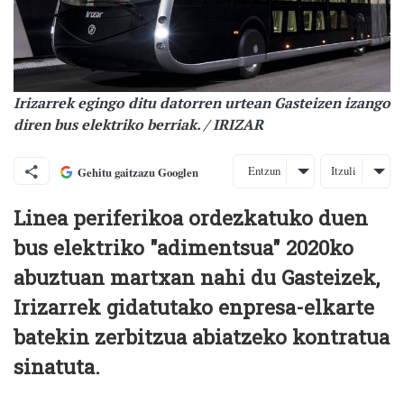
Irizarrek egingo ditu datorren urtean Gasteizen izango
diren bus elektriko berriak. / IRIZAR
Entzun
Itzuli
Gehitu gaitzazu Googlen
Linea periferikoa ordezkatuko duen
bus elektriko "adimentsua" 2020ko
abuztuan martxan nahi du Gasteizek,
Irizarrek gidatutako enpresa-elkarte
batekin zerbitzua abiatzeko kontratua
sinatuta.