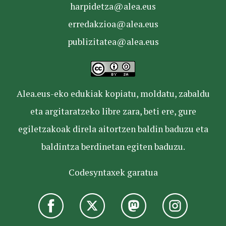
harpidetza@alea.eus
erredakzioa@alea.eus
publizitatea@alea.eus
Alea.eus-eko edukiak kopiatu, moldatu, zabaldu
eta argitaratzeko libre zara, beti ere, gure
egiletzakoak direla aitortzen baldin baduzu eta
baldintza berdinetan egiten baduzu.
Codesyntaxek garatua