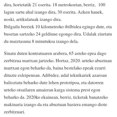
dira, horietatik 21 eserita. 18 metrokoetan, berriz, 100
lagun sartu ahal izango dira, 30 eserita. Azken hauek,
noski, artikulatuak izango dira.
Ibilgailu berriek 10 kilometroko ibilbidea egingo dute, eta
busetan sartzeko 24 geldiune egongo dira. Udalak ziurtatu
du maiztasuna 8 minutukoa izango dela.
Sinatu duten kontratuaren arabera, 65 asteko epea dago
zerbitzua martxan jartzeko. Hortaz, 2020. urteko abuztuan
martxan egon beharko da, baina bestelako epeak ezarri
dituzte esleipenean. Adibidez, udal teknikariek azaroan
balioztatu beharko dute lehen prototipoa, eta datorren
urteko otsailaren amaieran karga sistema prest egon
beharko da. 2020ko ekainean, berriz, ticketak banatzeko
makinaria izango da eta abuztuan hasiera emango diote
zerbitzuari.