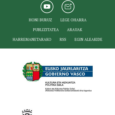
HONI BURUZ
LEGE OHARRA
PUBLIZITATEA
ARAUAK
HARREMANETARAKO
RSS
EGIN ALEAKIDE