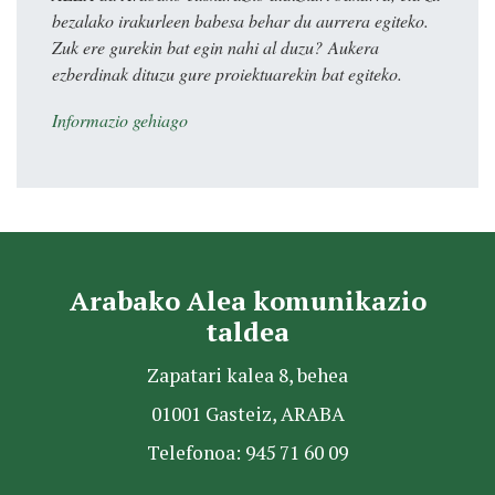
bezalako irakurleen babesa behar du aurrera egiteko.
Zuk ere gurekin bat egin nahi al duzu? Aukera
ezberdinak dituzu gure proiektuarekin bat egiteko.
Informazio gehiago
Arabako Alea komunikazio
taldea
Zapatari kalea 8, behea
01001 Gasteiz, ARABA
Telefonoa: 945 71 60 09