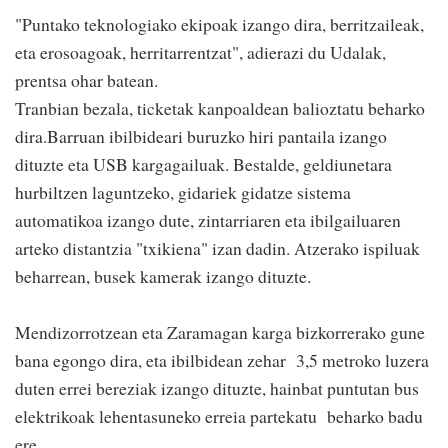
"Puntako teknologiako ekipoak izango dira, berritzaileak,
eta erosoagoak, herritarrentzat", adierazi du Udalak,
prentsa ohar batean.
Tranbian bezala, ticketak kanpoaldean balioztatu beharko
dira.Barruan ibilbideari buruzko hiri pantaila izango
dituzte eta USB kargagailuak. Bestalde, geldiunetara
hurbiltzen laguntzeko, gidariek gidatze sistema
automatikoa izango dute, zintarriaren eta ibilgailuaren
arteko distantzia "txikiena" izan dadin. Atzerako ispiluak
beharrean, busek kamerak izango dituzte.
Mendizorrotzean eta Zaramagan karga bizkorrerako gune
bana egongo dira, eta ibilbidean zehar 3,5 metroko luzera
duten errei bereziak izango dituzte, hainbat puntutan bus
elektrikoak lehentasuneko erreia partekatu beharko badu
ere.