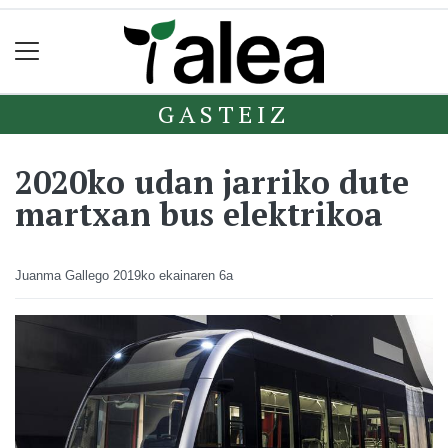
GASTEIZ
2020ko udan jarriko dute
martxan bus elektrikoa
Juanma Gallego
2019ko ekainaren 6a