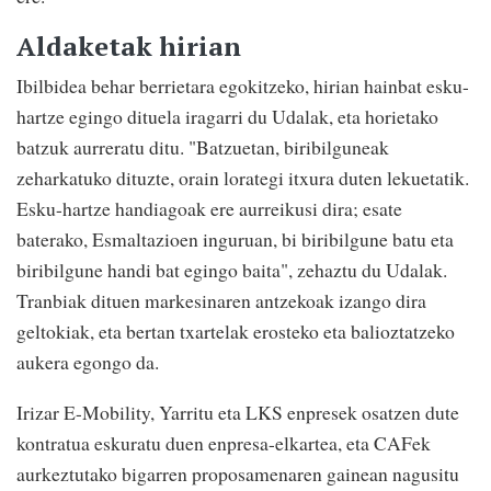
Aldaketak hirian
Ibilbidea behar berrietara egokitzeko, hirian hainbat esku-
hartze egingo dituela iragarri du Udalak, eta horietako
batzuk aurreratu ditu. "Batzuetan, biribilguneak
zeharkatuko dituzte, orain lorategi itxura duten lekuetatik.
Esku-hartze handiagoak ere aurreikusi dira; esate
baterako, Esmaltazioen inguruan, bi biribilgune batu eta
biribilgune handi bat egingo baita", zehaztu du Udalak.
Tranbiak dituen markesinaren antzekoak izango dira
geltokiak, eta bertan txartelak erosteko eta balioztatzeko
aukera egongo da.
Irizar E-Mobility, Yarritu eta LKS enpresek osatzen dute
kontratua eskuratu duen enpresa-elkartea, eta CAFek
aurkeztutako bigarren proposamenaren gainean nagusitu