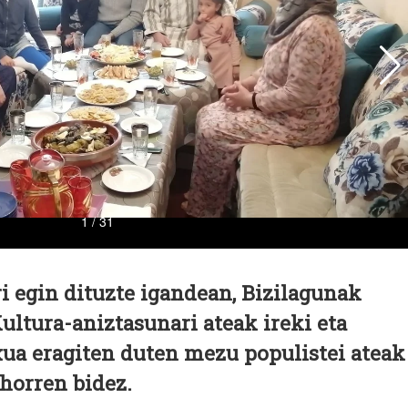
i egin dituzte igandean, Bizilagunak
ltura-aniztasunari ateak ireki eta
ua eragiten duten mezu populistei ateak
 horren bidez.