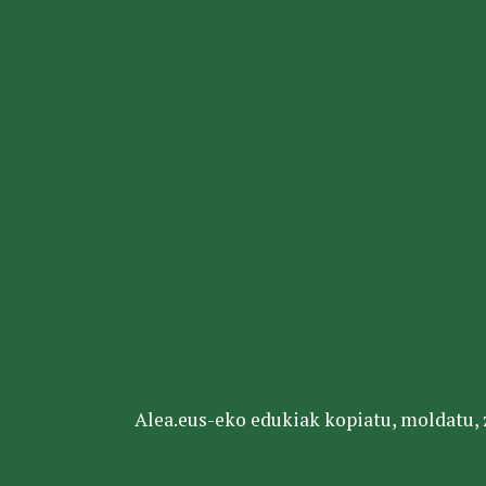
Alea.eus-eko edukiak kopiatu, moldatu, za