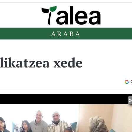
ARABA
likatzea xede