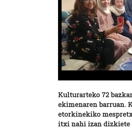
Kulturarteko 72 bazkar
ekimenaren barruan. Ku
etorkinekiko mespretx
itxi nahi izan dizkiete