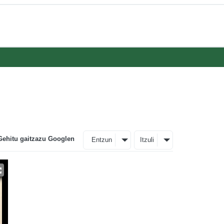
Gehitu gaitzazu Googlen
Entzun
Itzuli