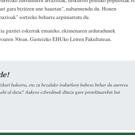
a ari gara bizitzen une hauetan", nabarmendu du. Honen
pazioak" sortzeko beharra azpimarratu du.
lia guztiei eskerrak emateko, ekimenaren arduradunek
zaroaren 30ean, Gasteizko EHUko Letren Fakultatean.
de!
kari bakarra, eta zu bezalako irakurleen babesa behar du aurrera
nahi al duzu? Aukera ezberdinak dituzu gure proiektuarekin bat