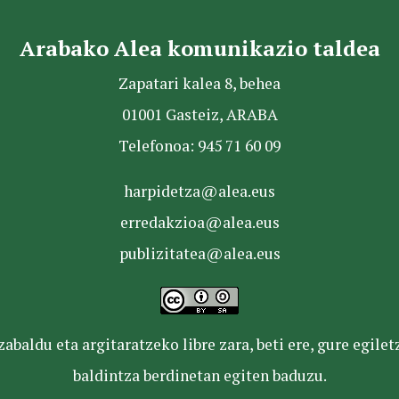
Arabako Alea komunikazio taldea
Zapatari kalea 8, behea
01001 Gasteiz, ARABA
Telefonoa: 945 71 60 09
harpidetza@alea.eus
erredakzioa@alea.eus
publizitatea@alea.eus
baldu eta argitaratzeko libre zara, beti ere, gure egile
baldintza berdinetan egiten baduzu.