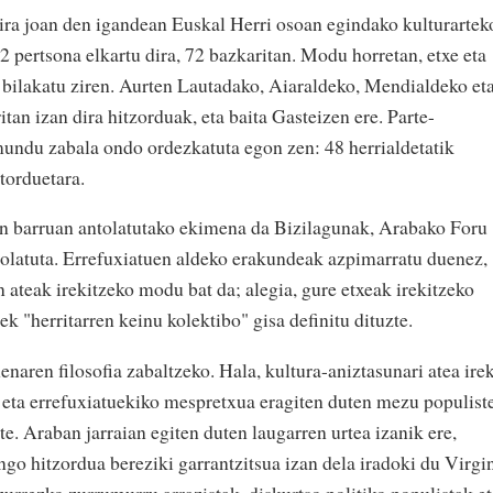
ira joan den igandean Euskal Herri osoan egindako kulturartek
 pertsona elkartu dira, 72 bazkaritan. Modu horretan, etxe eta
 bilakatu ziren. Aurten Lautadako, Aiaraldeko, Mendialdeko et
tan izan dira hitzorduak, eta baita Gasteizen ere. Parte-
 mundu zabala ondo ordezkatuta egon zen: 48 herrialdetatik
otorduetara.
n barruan antolatutako ekimena da Bizilagunak, Arabako Foru
latuta. Errefuxiatuen aldeko erakundeak azpimarratu duenez,
 ateak irekitzeko modu bat da; alegia, gure etxeak irekitzeko
k "herritarren keinu kolektibo" gisa definitu dituzte.
naren filosofia zabaltzeko. Hala, kultura-aniztasunari atea irek
 eta errefuxiatuekiko mespretxua eragiten duten mezu populist
ute. Araban jarraian egiten duten laugarren urtea izanik ere,
ngo hitzordua bereziki garrantzitsua izan dela iradoki du Virgi
rezko zurrumurru arrazistak, diskurtso politiko populistak et