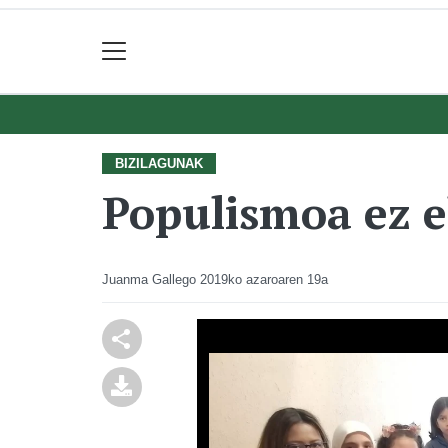
BIZILAGUNAK
Populismoa ez e
Juanma Gallego
2019ko azaroaren 19a