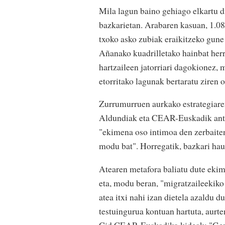
Mila lagun baino gehiago elkartu d
bazkarietan. Arabaren kasuan, 1.082
txoko asko zubiak eraikitzeko gune
Añanako kuadrilletako hainbat herri
hartzaileen jatorriari dagokionez,
etorritako lagunak bertaratu ziren 
Zurrumurruen aurkako estrategiare
Aldundiak eta CEAR-Euskadik anto
"ekimena oso intimoa den zerbaiten
modu bat". Horregatik, bazkari haue
Atearen metafora baliatu dute ekime
eta, modu beran, "migratzaileekiko
atea itxi nahi izan dietela azaldu d
testuingurua kontuan hartuta, aurte
Cid CEAR-Euskadiko kideak: "Gezur