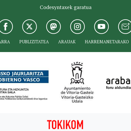
Codesyntaxek garatua
ARRA
PUBLIZITATEA
ARAUAK
HARREMANETARAKO