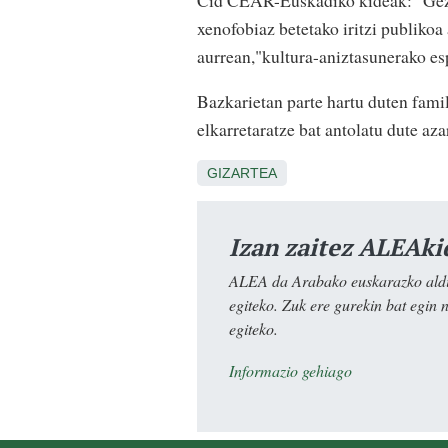
xenofobiaz betetako iritzi publiko
aurrean,"kultura-aniztasunerako es
Bazkarietan parte hartu duten fami
elkarretaratze bat antolatu dute a
GIZARTEA
Izan zaitez ALEAki
ALEA da Arabako euskarazko aldiz
egiteko. Zuk ere gurekin bat egin 
egiteko.
Informazio gehiago