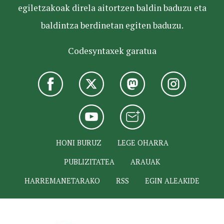
egiletzakoak direla aitortzen baldin baduzu eta
baldintza berdinetan egiten baduzu.
Codesyntaxek garatua
HONI BURUZ
LEGE OHARRA
PUBLIZITATEA
ARAUAK
HARREMANETARAKO
RSS
EGIN ALEAKIDE