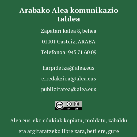
Arabako Alea komunikazio
taldea
Zapatari kalea 8, behea
01001 Gasteiz, ARABA
Telefonoa: 945 71 60 09
harpidetza@alea.eus
erredakzioa@alea.eus
publizitatea@alea.eus
Alea.eus-eko edukiak kopiatu, moldatu, zabaldu
eta argitaratzeko libre zara, beti ere, gure