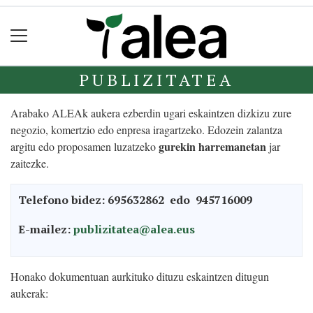
PUBLIZITATEA
Arabako ALEAk aukera ezberdin ugari eskaintzen dizkizu zure
negozio, komertzio edo enpresa iragartzeko. Edozein zalantza
gurekin harremanetan
argitu edo proposamen luzatzeko
jar
zaitezke.
Telefono bidez: 695632862 edo 945716009
E-mailez:
publizitatea@alea.eus
Honako dokumentuan aurkituko dituzu eskaintzen ditugun
aukerak: