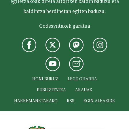
egiletzakoak direla aitortzen baldin baduzu eta
baldintza berdinetan egiten baduzu.
Codesyntaxek garatua
HONI BURUZ
LEGE OHARRA
PUBLIZITATEA
ARAUAK
HARREMANETARAKO
RSS
EGIN ALEAKIDE