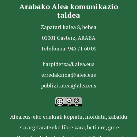
Arabako Alea komunikazio
taldea
Zapatari kalea 8, behea
01001 Gasteiz, ARABA
Telefonoa: 945 71 60 09
harpidetza@alea.eus
erredakzioa@alea.eus
publizitatea@alea.eus
Alea.eus-eko edukiak kopiatu, moldatu, zabaldu
eta argitaratzeko libre zara, beti ere, gure