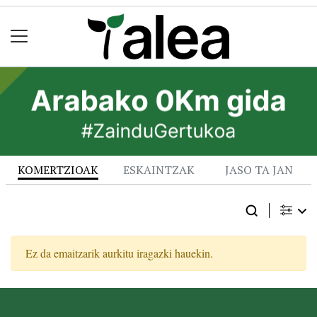
KOMERTZIOAK
ESKAINTZAK
JASO TA JAN
Ez da emaitzarik aurkitu iragazki hauekin.